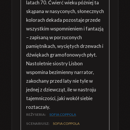
latach 70. Ćwierć wieku później ta
skąpana w nasyconych, słonecznych
kolorach dekada pozostaje przede
wszystkim wspomnieniem i fantazją
– zapisaną w porzuconych
pamiętnikach, wyciętych drzewach i
dźwiękach gramofonowych płyt.
Nastoletnie siostry Lisbon
wspomina bezimienny narrator,
zakochany przed laty nie tyle w
jednej z dziewcząt, ile w nastroju
tajemniczości, jaki wokół siebie
roztaczały.
REŻYSERIA:
SOFIA COPPOLA
SCENARIUSZ:
SOFIA COPPOLA