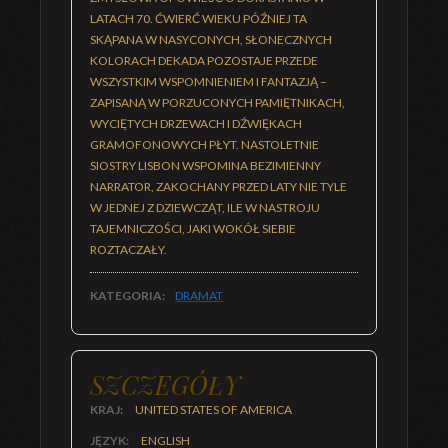
LATACH 70. ĆWIERĆ WIEKU PÓŹNIEJ TA
SKĄPANA W NASYCONYCH, SŁONECZNYCH
KOLORACH DEKADA POZOSTAJE PRZEDE
WSZYSTKIM WSPOMNIENIEM I FANTAZJĄ –
ZAPISANĄ W PORZUCONYCH PAMIĘTNIKACH,
WYCIĘTYCH DRZEWACH I DŹWIĘKACH
GRAMOFONOWYCH PŁYT. NASTOLETNIE
SIOSTRY LISBON WSPOMINA BEZIMIENNY
NARRATOR, ZAKOCHANY PRZED LATY NIE TYLE
W JEDNEJ Z DZIEWCZĄT, ILE W NASTROJU
TAJEMNICZOŚCI, JAKI WOKÓŁ SIEBIE
ROZTACZAŁY.
KATEGORIA:
DRAMAT
SZCZEGÓŁY
KRAJ:
UNITED STATES OF AMERICA
JĘZYK:
ENGLISH