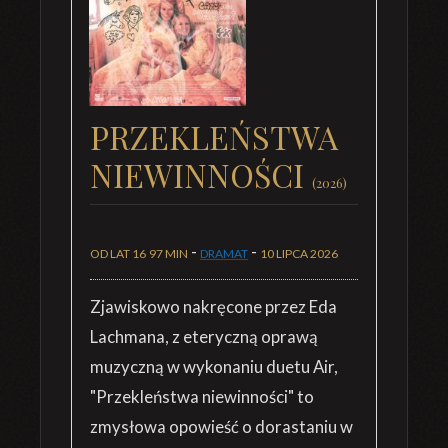
PRZEKLEŃSTWA
NIEWINNOŚCI
(2026)
-
-
OD LAT 16
97 MIN
DRAMAT
10 LIPCA 2026
Zjawiskowo nakręcone przez Eda
Lachmana, z eteryczną oprawą
muzyczną w wykonaniu duetu Air,
"Przekleństwa niewinności" to
zmysłowa opowieść o dorastaniu w