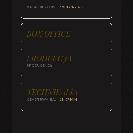
DATA PREMIERY:
10 LIPCA 2026
BOX OFFICE
PRODUKCJA
PRODUCENCI:
—
TECHNIKALIA
CZAS TRWANIA:
1 H 37 MIN