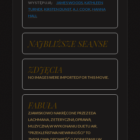
WYSTĘPUJĄ:
JAMES WOODS
,
KATHLEEN
TURNER
,
KIRSTEN DUNST
,
A.J. COOK
,
HANNA
HALL
NAJBLIŻSZE SEANSE
ZDJĘCIA
NO IMAGES WERE IMPORTED FOR THIS MOVIE.
FABUŁA
ZJAWISKOWO NAKRĘCONE PRZEZ EDA
LACHMANA, Z ETERYCZNĄ OPRAWĄ
MUZYCZNĄ W WYKONANIU DUETU AIR,
"PRZEKLEŃSTWA NIEWINNOŚCI" TO
ZMYSŁOWA OPOWIEŚĆ O DORASTANIU W