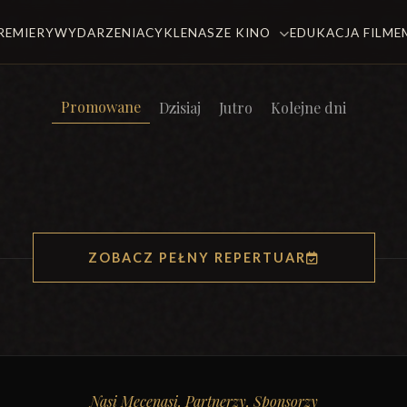
REMIERY
WYDARZENIA
CYKLE
NASZE KINO
EDUKACJA FILM
Promowane
Dzisiaj
Jutro
Kolejne dni
ZOBACZ PEŁNY REPERTUAR
Nasi Mecenasi, Partnerzy, Sponsorzy