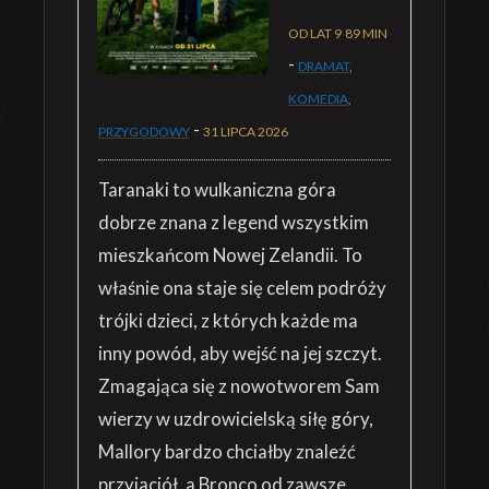
OD LAT 9
89 MIN
-
DRAMAT
,
KOMEDIA
,
-
PRZYGODOWY
31 LIPCA 2026
Taranaki to wulkaniczna góra
dobrze znana z legend wszystkim
mieszkańcom Nowej Zelandii. To
właśnie ona staje się celem podróży
trójki dzieci, z których każde ma
inny powód, aby wejść na jej szczyt.
Zmagająca się z nowotworem Sam
wierzy w uzdrowicielską siłę góry,
Mallory bardzo chciałby znaleźć
przyjaciół, a Bronco od zawsze