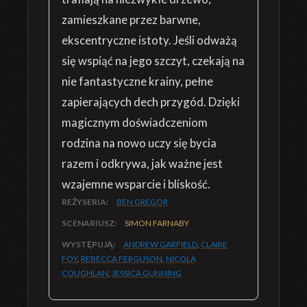
zamieszkane przez barwne,
ekscentryczne istoty. Jeśli odważą
się wspiąć na jego szczyt, czekają na
nie fantastyczne krainy, pełne
zapierających dech przygód. Dzięki
magicznym doświadczeniom
rodzina na nowo uczy się bycia
razem i odkrywa, jak ważne jest
wzajemne wsparcie i bliskość.
REŻYSERIA:
BEN GREGOR
SCENARIUSZ:
SIMON FARNABY
WYSTĘPUJĄ:
ANDREW GARFIELD
,
CLAIRE
FOY
,
REBECCA FERGUSON
,
NICOLA
COUGHLAN
,
JESSICA GUNNING