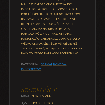
MALLORY BARDZO CHCIAŁBY ZNALEŹĆ
PRZYJACIÓŁ, A BRONCO OD ZAWSZE CHCIAŁ
PODBIĆ TARANAKI, KTÓRĄ JEGO PRZODKOWIE
DARZĄ WIELKIM SZACUNKIEM. DROGA NIE
BĘDZIE ŁATWA – NIE DOŚĆ, ŻE CZEKA ICH
STARCIE Z DZIKĄ NATURĄ, TO PACZKA
PODRÓŻNIKÓW MUSI TAKŻE UNIKNĄĆ
POSZUKUJĄCYCH ICH RODZICÓW. WSPÓLNA
WĘDRÓWKA OKAŻE SIĘ CZYMŚ WIĘCEJ NIŻ
TYLKO WYPRAWĄ PEŁNĄ PRZYGÓD. CZY GÓRA
DA IM TO, CZEGO NAPRAWDĘ POTRZEBUJĄ?
KATEGORIA:
DRAMAT
,
KOMEDIA
,
PRZYGODOWY
SZCZEGÓŁY
KRAJ:
NEW ZEALAND
JĘZYK:
POLSKI LEKTOR