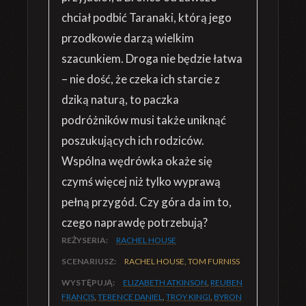
chciał podbić Taranaki, którą jego
przodkowie darzą wielkim
szacunkiem. Droga nie będzie łatwa
– nie dość, że czeka ich starcie z
dziką naturą, to paczka
podróżników musi także uniknąć
poszukujących ich rodziców.
Wspólna wędrówka okaże się
czymś więcej niż tylko wyprawą
pełną przygód. Czy góra da im to,
czego naprawdę potrzebują?
REŻYSERIA:
RACHEL HOUSE
SCENARIUSZ:
RACHEL HOUSE, TOM FURNISS
WYSTĘPUJĄ:
ELIZABETH ATKINSON
,
REUBEN
FRANCIS
,
TERENCE DANIEL
,
TROY KINGI
,
BYRON