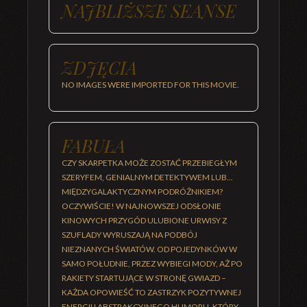
NAJBLIŻSZE SEANSE
ZDJĘCIA
NO IMAGES WERE IMPORTED FOR THIS MOVIE.
FABUŁA
CZY SKARPETKA MOŻE ZOSTAĆ PRZEBIEGŁYM
SZERYFEM, GENIALNYM DETEKTYWEM LUB...
MIĘDZYGALAKTYCZNYM PODRÓŻNIKIEM?
OCZYWIŚCIE! W NAJNOWSZEJ ODSŁONIE
KINOWYCH PRZYGÓD ULUBIONE URWISY Z
SZUFLADY WYRUSZAJĄ NA PODBÓJ
NIEZNANYCH ŚWIATÓW. OD POJEDYNKÓW W
SAMO POŁUDNIE, PRZEZ WYBIEGI MODY, AŻ PO
RAKIETY STARTUJĄCE W STRONĘ GWIAZD –
KAŻDA OPOWIEŚĆ TO ZASTRZYK POZYTYWNEJ
ENERGII I ABSTRAKCYJNEGO HUMORU, KTÓRY