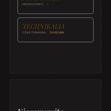
PRODUCENCI:
—
TECHNIKALIA
CZAS TRWANIA:
2 H 02 MIN