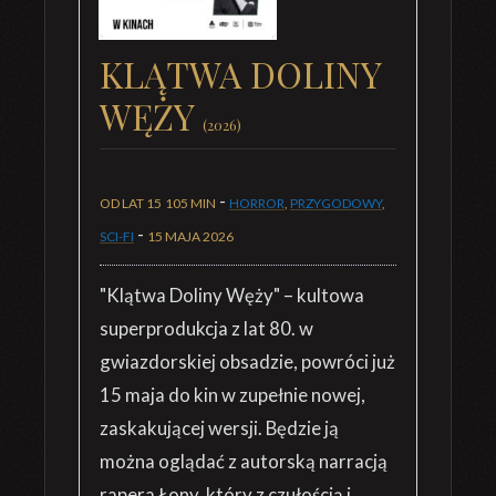
KLĄTWA DOLINY
WĘŻY
(2026)
-
OD LAT 15
105 MIN
HORROR
,
PRZYGODOWY
,
-
SCI-FI
15 MAJA 2026
"Klątwa Doliny Węży" – kultowa
superprodukcja z lat 80. w
gwiazdorskiej obsadzie, powróci już
15 maja do kin w zupełnie nowej,
zaskakującej wersji. Będzie ją
można oglądać z autorską narracją
rapera Łony, który z czułością i