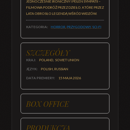
JEDNOCZEŚNIE IRONICZNY I PEŁEN SYMPATII –
FILMOWA PODRÓŻ PRZEZ DZIEŁO, KTÓRE PRZEZ
LATA OBROSŁO LEGENDĄ WŚRÓD WIDZÓW.
KATEGORIA:
HORROR
,
PRZYGODOWY
,
SCI-FI
SZCZEGÓŁY
KRAJ:
POLAND, SOVIET UNION
JĘZYK:
POLISH, RUSSIAN
DATA PREMIERY:
15 MAJA 2026
BOX OFFICE
PRODUKCJA