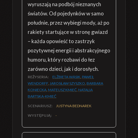
wyruszają na podbój nieznanych
światów. Od pojedynków w samo
południe, przez wybiegi mody, aż po
rakiety startujące w stronę gwiazd
– każda opowieść to zastrzyk
pozytywnej energii i abstrakcyjnego
humoru, który rozbawi do łez
zarówno dzieci, jak i dorosłych.
REŻYSERIA:
ELŻBIETA WĄSIK
,
PAWEŁ
WENDORFF
,
JAROSŁAW SZYSZKO
,
BARBARA
KONIECKA
,
MATEUSZ KMIEĆ
,
NATALIA
BARTSKA-KMIEĆ
SCENARIUSZ:
JUSTYNA BEDNAREK
WYSTĘPUJĄ:
-