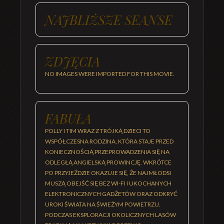
NAJBLIŻSZE SEANSE
ZDJĘCIA
NO IMAGES WERE IMPORTED FOR THIS MOVIE.
FABUŁA
POLLY I TIM WRAZ Z TRÓJKĄ DZIECI TO
WSPÓŁCZESNA RODZINA, KTÓRA STAJE PRZED
KONIECZNOŚCIĄ PRZEPROWADZENIA SIĘ NA
ODLEGŁĄ ANGIELSKĄ PROWINCJĘ. WKRÓTCE
PO PRZYJEŹDZIE OKAZUJE SIĘ, ŻE NAJMŁODSI
MUSZĄ OBEJŚĆ SIĘ BEZ WI-FI I UKOCHANYCH
ELEKTRONICZNYCH GADŻETÓW ORAZ ODKRYĆ
UROKI ŚWIATA NA ŚWIEŻYM POWIETRZU.
PODCZAS EKSPLORACJI OKOLICZNYCH LASÓW