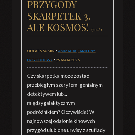
PRZYGODY
SKARPETEK 3.
ALE KOSMOS!
(2026)
-
OD LAT 5
56 MIN
ANIMACJA
,
FAMILIJNY
,
-
PRZYGODOWY
29 MAJA 2026
Czy skarpetka może zostać
przebiegłym szeryfem, genialnym
detektywem lub...
międzygalaktycznym
podróżnikiem? Oczywiście! W
najnowszej odsłonie kinowych
przygód ulubione urwisy z szuflady