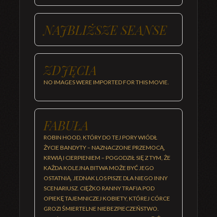
NAJBLIŻSZE SEANSE
ZDJĘCIA
NO IMAGES WERE IMPORTED FOR THIS MOVIE.
FABUŁA
ROBIN HOOD, KTÓRY DO TEJ PORY WIÓDŁ
ŻYCIE BANDYTY – NAZNACZONE PRZEMOCĄ,
KRWIĄ I CIERPIENIEM – POGODZIŁ SIĘ Z TYM, ŻE
KAŻDA KOLEJNA BITWA MOŻE BYĆ JEGO
OSTATNIĄ. JEDNAK LOS PISZE DLA NIEGO INNY
SCENARIUSZ. CIĘŻKO RANNY TRAFIA POD
OPIEKĘ TAJEMNICZEJ KOBIETY, KTÓREJ CÓRCE
GROZI ŚMIERTELNE NIEBEZPIECZEŃSTWO.