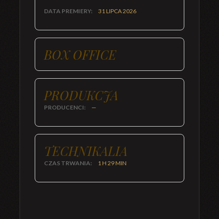
DATA PREMIERY:
31 LIPCA 2026
BOX OFFICE
PRODUKCJA
PRODUCENCI:
—
TECHNIKALIA
CZAS TRWANIA:
1 H 29 MIN