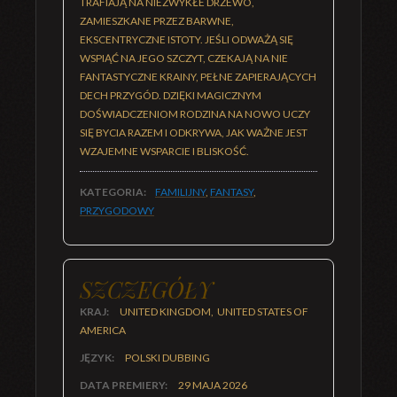
TRAFIAJĄ NA NIEZWYKŁE DRZEWO,
ZAMIESZKANE PRZEZ BARWNE,
EKSCENTRYCZNE ISTOTY. JEŚLI ODWAŻĄ SIĘ
WSPIĄĆ NA JEGO SZCZYT, CZEKAJĄ NA NIE
FANTASTYCZNE KRAINY, PEŁNE ZAPIERAJĄCYCH
DECH PRZYGÓD. DZIĘKI MAGICZNYM
DOŚWIADCZENIOM RODZINA NA NOWO UCZY
SIĘ BYCIA RAZEM I ODKRYWA, JAK WAŻNE JEST
WZAJEMNE WSPARCIE I BLISKOŚĆ.
KATEGORIA:
FAMILIJNY
,
FANTASY
,
PRZYGODOWY
SZCZEGÓŁY
KRAJ:
UNITED KINGDOM, UNITED STATES OF
AMERICA
JĘZYK:
POLSKI DUBBING
DATA PREMIERY:
29 MAJA 2026