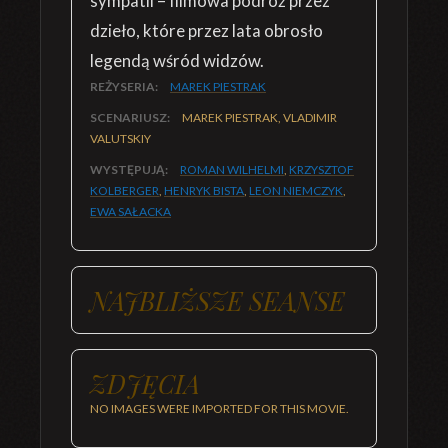
sympatii – filmowa podróż przez
dzieło, które przez lata obrosło
legendą wśród widzów.
REŻYSERIA:
MAREK PIESTRAK
SCENARIUSZ:
MAREK PIESTRAK, VLADIMIR
VALUTSKIY
WYSTĘPUJĄ:
ROMAN WILHELMI
,
KRZYSZTOF
KOLBERGER
,
HENRYK BISTA
,
LEON NIEMCZYK
,
EWA SAŁACKA
NAJBLIŻSZE SEANSE
ZDJĘCIA
NO IMAGES WERE IMPORTED FOR THIS MOVIE.