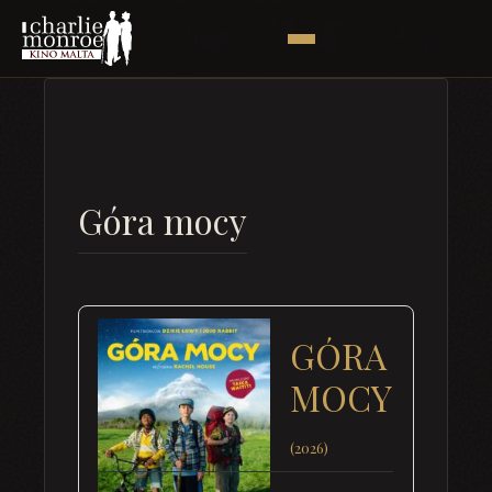
Góra mocy
GÓRA
MOCY
(2026)