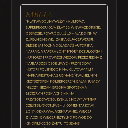
FABUŁA
"KLĄTWA DOLINY WĘŻY" – KULTOWA
SUPERPRODUKCJA Z LAT 80. W GWIAZDORSKIEJ
OBSADZIE, POWRÓCI JUŻ 15 MAJA DO KIN W
ZUPEŁNIE NOWEJ, ZASKAKUJĄCEJ WERSJI.
BĘDZIE JĄ MOŻNA OGLĄDAĆ Z AUTORSKĄ
NARRACJĄ RAPERA ŁONY, KTÓRY Z CZUŁOŚCIĄ I
HUMOREM PROWADZI WIDZÓW PRZEZ JEDNĄ Z
NAJBARDZIEJ OSOBLIWYCH PRZYGÓD W
HISTORII POLSKIEGO KINA. KULTOWY FILM
MARKA PIESTRAKA Z ROMANEM WILHELMIM I
KRZYSZTOFEM KOLBERGEREM, BALANSUJĄCY
MIĘDZY NIEZAMIERZONĄ GROTESKĄ A
SZCZERYM ROZMACHEM KINA
PRZYGODOWEGO, ZYSKUJE NOWY WYMIAR
DZIĘKI BŁYSKOTLIWEMU KOMENTARZOWI
ŁONY, ODKRYWAJĄCEMU W NIEJ WIĘCEJ
ZNACZNIE WIĘCEJ NIŻ TYLKO POWÓD DO
KINOFILSKIEGO ŻARTU. TO SEANS