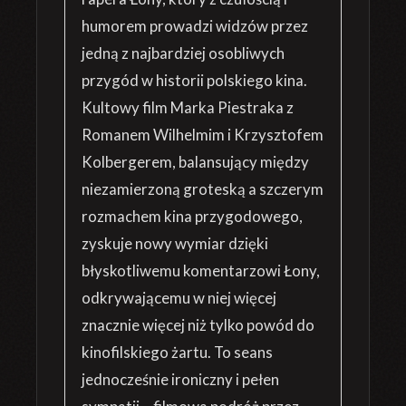
humorem prowadzi widzów przez
jedną z najbardziej osobliwych
przygód w historii polskiego kina.
Kultowy film Marka Piestraka z
Romanem Wilhelmim i Krzysztofem
Kolbergerem, balansujący między
niezamierzoną groteską a szczerym
rozmachem kina przygodowego,
zyskuje nowy wymiar dzięki
błyskotliwemu komentarzowi Łony,
odkrywającemu w niej więcej
znacznie więcej niż tylko powód do
kinofilskiego żartu. To seans
jednocześnie ironiczny i pełen