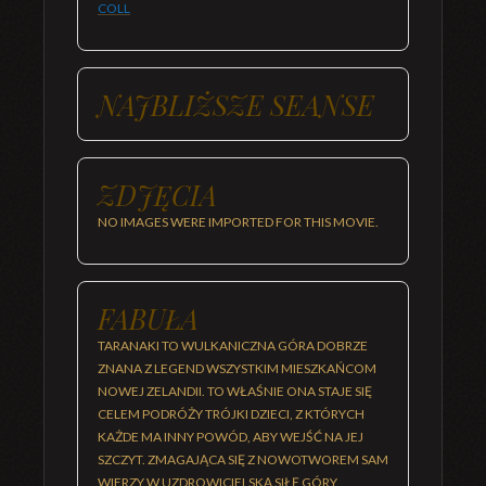
COLL
NAJBLIŻSZE SEANSE
ZDJĘCIA
NO IMAGES WERE IMPORTED FOR THIS MOVIE.
FABUŁA
TARANAKI TO WULKANICZNA GÓRA DOBRZE
ZNANA Z LEGEND WSZYSTKIM MIESZKAŃCOM
NOWEJ ZELANDII. TO WŁAŚNIE ONA STAJE SIĘ
CELEM PODRÓŻY TRÓJKI DZIECI, Z KTÓRYCH
KAŻDE MA INNY POWÓD, ABY WEJŚĆ NA JEJ
SZCZYT. ZMAGAJĄCA SIĘ Z NOWOTWOREM SAM
WIERZY W UZDROWICIELSKĄ SIŁĘ GÓRY,