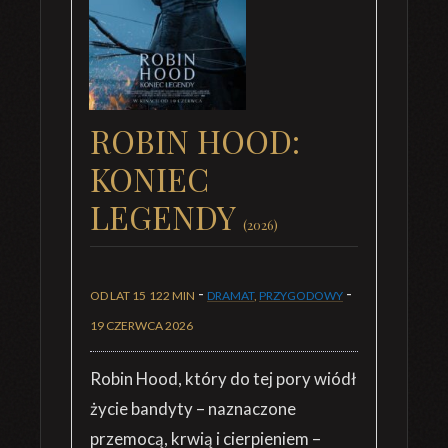
ROBIN HOOD:
KONIEC
LEGENDY
(2026)
-
-
OD LAT 15
122 MIN
DRAMAT
,
PRZYGODOWY
19 CZERWCA 2026
Robin Hood, który do tej pory wiódł
życie bandyty – naznaczone
przemocą, krwią i cierpieniem –