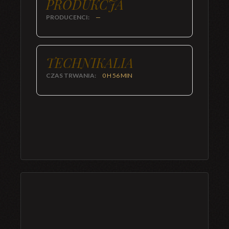
PRODUKCJA
PRODUCENCI:
—
TECHNIKALIA
CZAS TRWANIA:
0 H 56 MIN