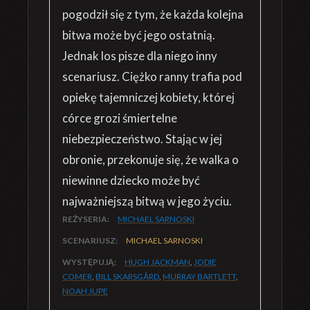
pogodził się z tym, że każda kolejna
bitwa może być jego ostatnią.
Jednak los pisze dla niego inny
scenariusz. Ciężko ranny trafia pod
opiekę tajemniczej kobiety, której
córce grozi śmiertelne
niebezpieczeństwo. Stając w jej
obronie, przekonuje się, że walka o
niewinne dziecko może być
najważniejszą bitwą w jego życiu.
REŻYSERIA:
MICHAEL SARNOSKI
SCENARIUSZ:
MICHAEL SARNOSKI
WYSTĘPUJĄ:
HUGH JACKMAN
,
JODIE
COMER
,
BILL SKARSGÅRD
,
MURRAY BARTLETT
,
NOAH JUPE