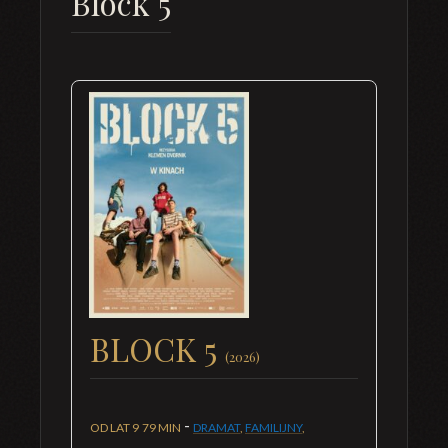
Block 5
BLOCK 5
(2026)
-
OD LAT 9
79 MIN
DRAMAT
,
FAMILIJNY
,