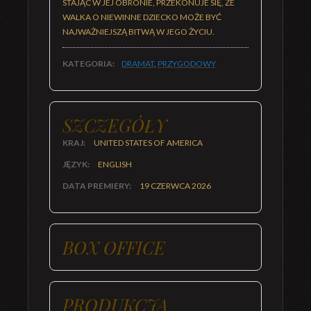
STAJĄC W JEJ OBRONIE, PRZEKONUJE SIĘ, ŻE
WALKA O NIEWINNE DZIECKO MOŻE BYĆ
NAJWAŻNIEJSZĄ BITWĄ W JEGO ŻYCIU.
KATEGORIA:
DRAMAT
,
PRZYGODOWY
SZCZEGÓŁY
KRAJ:
UNITED STATES OF AMERICA
JĘZYK:
ENGLISH
DATA PREMIERY:
19 CZERWCA 2026
BOX OFFICE
PRODUKCJA