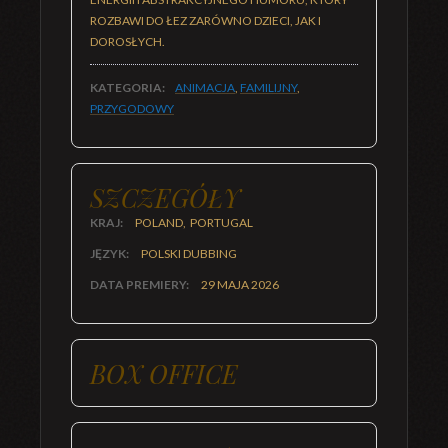
ROZBAWI DO ŁEZ ZARÓWNO DZIECI, JAK I
DOROSŁYCH.
KATEGORIA:
ANIMACJA
,
FAMILIJNY
,
PRZYGODOWY
SZCZEGÓŁY
KRAJ:
POLAND, PORTUGAL
JĘZYK:
POLSKI DUBBING
DATA PREMIERY:
29 MAJA 2026
BOX OFFICE