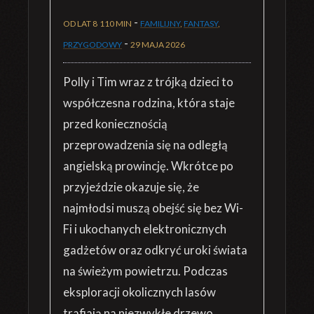
-
OD LAT 8
110 MIN
FAMILIJNY
,
FANTASY
,
-
PRZYGODOWY
29 MAJA 2026
Polly i Tim wraz z trójką dzieci to
współczesna rodzina, która staje
przed koniecznością
przeprowadzenia się na odległą
angielską prowincję. Wkrótce po
przyjeździe okazuje się, że
najmłodsi muszą obejść się bez Wi-
Fi i ukochanych elektronicznych
gadżetów oraz odkryć uroki świata
na świeżym powietrzu. Podczas
eksploracji okolicznych lasów
trafiają na niezwykłe drzewo,