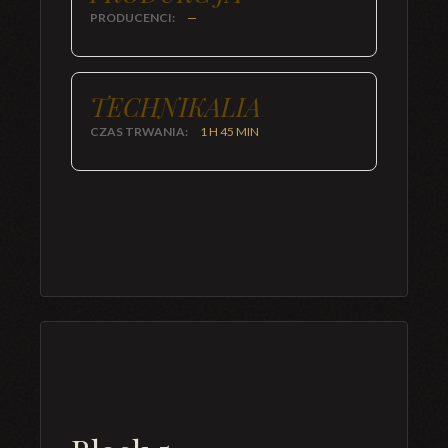
PRODUCENCI:
—
TECHNIKALIA
CZAS TRWANIA:
1 H 45 MIN