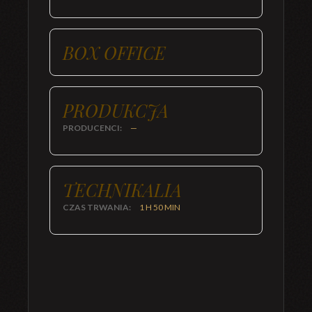
BOX OFFICE
PRODUKCJA
PRODUCENCI:
—
TECHNIKALIA
CZAS TRWANIA:
1 H 50 MIN