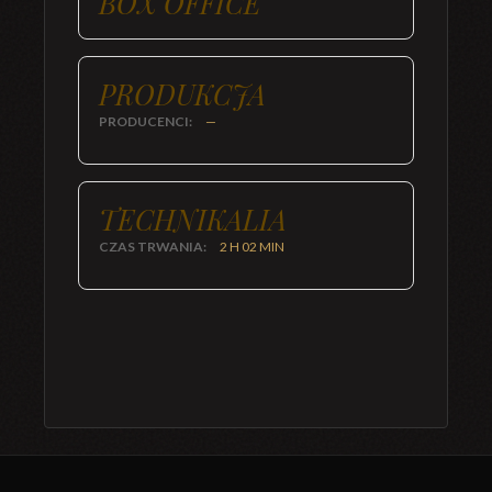
BOX OFFICE
PRODUKCJA
PRODUCENCI:
—
TECHNIKALIA
CZAS TRWANIA:
2 H 02 MIN