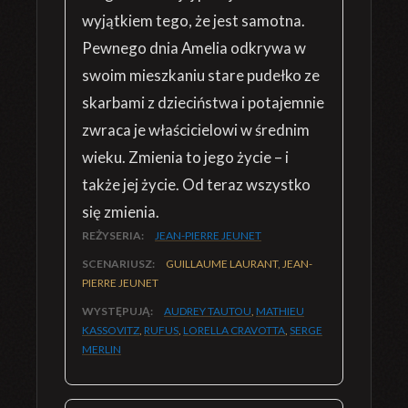
wyjątkiem tego, że jest samotna.
Pewnego dnia Amelia odkrywa w
swoim mieszkaniu stare pudełko ze
skarbami z dzieciństwa i potajemnie
zwraca je właścicielowi w średnim
wieku. Zmienia to jego życie – i
także jej życie. Od teraz wszystko
się zmienia.
REŻYSERIA:
JEAN-PIERRE JEUNET
SCENARIUSZ:
GUILLAUME LAURANT, JEAN-
PIERRE JEUNET
WYSTĘPUJĄ:
AUDREY TAUTOU
,
MATHIEU
KASSOVITZ
,
RUFUS
,
LORELLA CRAVOTTA
,
SERGE
MERLIN