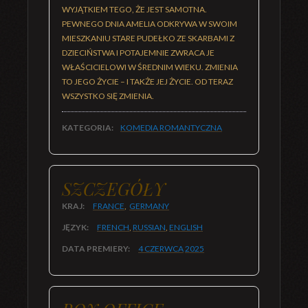
WYJĄTKIEM TEGO, ŻE JEST SAMOTNA.
PEWNEGO DNIA AMELIA ODKRYWA W SWOIM
MIESZKANIU STARE PUDEŁKO ZE SKARBAMI Z
DZIECIŃSTWA I POTAJEMNIE ZWRACA JE
WŁAŚCICIELOWI W ŚREDNIM WIEKU. ZMIENIA
TO JEGO ŻYCIE – I TAKŻE JEJ ŻYCIE. OD TERAZ
WSZYSTKO SIĘ ZMIENIA.
KATEGORIA:
KOMEDIA ROMANTYCZNA
SZCZEGÓŁY
KRAJ:
FRANCE
,
GERMANY
JĘZYK:
FRENCH
,
RUSSIAN
,
ENGLISH
DATA PREMIERY:
4 CZERWCA
2025