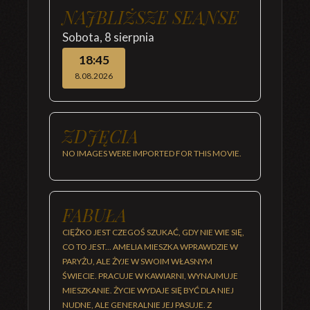
NAJBLIŻSZE SEANSE
Sobota
,
8 sierpnia
18:45
8.08.2026
ZDJĘCIA
NO IMAGES WERE IMPORTED FOR THIS MOVIE.
FABUŁA
CIĘŻKO JEST CZEGOŚ SZUKAĆ, GDY NIE WIE SIĘ,
CO TO JEST... AMELIA MIESZKA WPRAWDZIE W
PARYŻU, ALE ŻYJE W SWOIM WŁASNYM
ŚWIECIE. PRACUJE W KAWIARNI, WYNAJMUJE
MIESZKANIE. ŻYCIE WYDAJE SIĘ BYĆ DLA NIEJ
NUDNE, ALE GENERALNIE JEJ PASUJE. Z