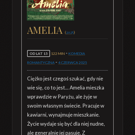
AMELIA
(
2025
)
-
OD LAT 15
122 MIN
KOMEDIA
-
ROMANTYCZNA
4 CZERWCA
2025
Ciężko jest czegoś szukać, gdy nie
wie się, co to jest... Amelia mieszka
wprawdzie w Paryżu, ale żyje w
swoim własnym świecie. Pracuje w
kawiarni, wynajmuje mieszkanie.
Życie wydaje się być dla niej nudne,
ale generalnie jej pasuje. Z