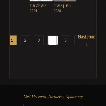
DRZEWA MILCZĄ (WATCH DOCS)
DWAJ PROKURATORZY
2024
2026
Następne
1
2
3
…
5
»
Nasi Mecenasi, Partnerzy, Sponsorzy