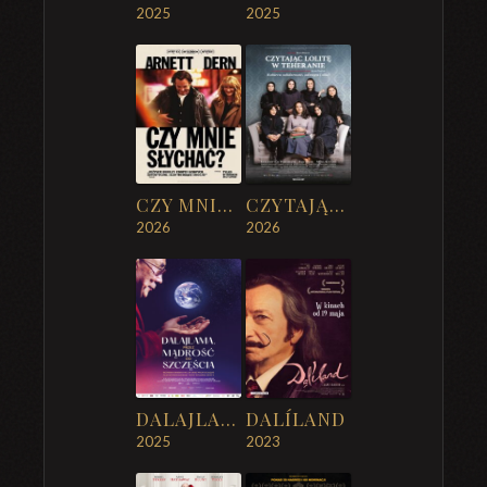
2025
2025
CZY MNIE SŁYCHAĆ?
CZYTAJĄC LOLITĘ W TEHERANIE
2026
2026
DALAJLAMA. PRZEZ MĄDROŚĆ DO SZCZĘŚCIA
DALÍLAND
2025
2023