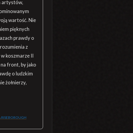
a artystów,
 zdominowanym
oją wartość. Nie
niem pięknych
razach prawdy o
rozumienia z
 w koszmarze II
na front, by jako
rawdę o ludzkim
e żołnierzy,
 RISEBOROUGH