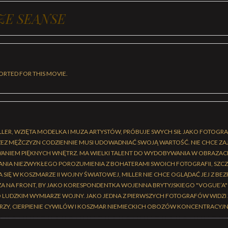
ZE SEANSE
ORTED FOR THIS MOVIE.
MILLER, WZIĘTA MODELKA I MUZA ARTYSTÓW, PRÓBUJE SWYCH SIŁ JAKO FOTOGRA
 MĘŻCZYZN CODZIENNIE MUSI UDOWADNIAĆ SWOJĄ WARTOŚĆ. NIE CHCE ZAJ
ANIEM PIĘKNYCH WNĘTRZ. MA WIELKI TALENT DO WYDOBYWANIA W OBRAZAC
ANIA NIEZWYKŁEGO POROZUMIENIA Z BOHATERAMI SWOICH FOTOGRAFII, SZCZ
SIĘ W KOSZMARZE II WOJNY ŚWIATOWEJ, MILLER NIE CHCE OGLĄDAĆ JEJ Z BEZ
A NA FRONT, BY JAKO KORESPONDENTKA WOJENNA BRYTYJSKIEGO "VOGUE’A
 LUDZKIM WYMIARZE WOJNY. JAKO JEDNA Z PIERWSZYCH FOTOGRAFÓW WIDZI Z
RZY, CIERPIENIE CYWILÓW I KOSZMAR NIEMIECKICH OBOZÓW KONCENTRACYJ