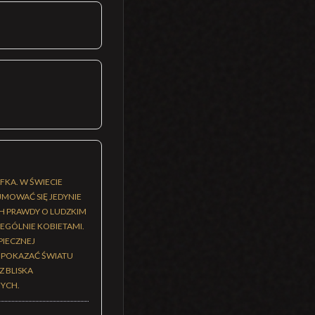
FKA. W ŚWIECIE
MOWAĆ SIĘ JEDYNIE
H PRAWDY O LUDZKIM
EGÓLNIE KOBIETAMI.
PIECZNEJ
" POKAZAĆ ŚWIATU
 BLISKA
NYCH.