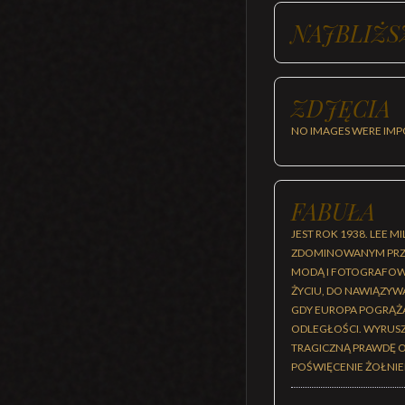
NAJBLIŻS
ZDJĘCIA
NO IMAGES WERE IMP
FABUŁA
JEST ROK 1938. LEE 
ZDOMINOWANYM PRZEZ
MODĄ I FOTOGRAFOW
ŻYCIU, DO NAWIĄZYW
GDY EUROPA POGRĄŻA 
ODLEGŁOŚCI. WYRUSZ
TRAGICZNĄ PRAWDĘ O
POŚWIĘCENIE ŻOŁNIE