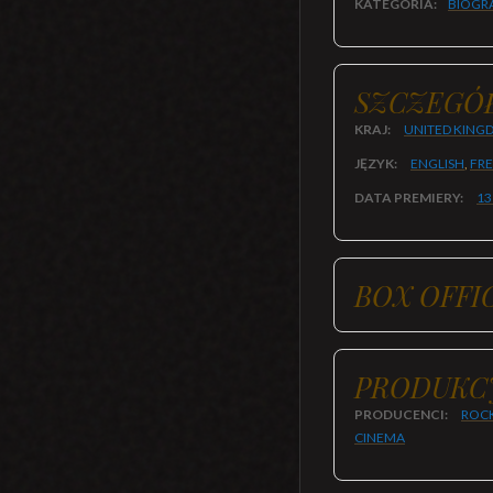
KATEGORIA:
BIOGR
SZCZEGÓ
KRAJ:
UNITED KING
JĘZYK:
ENGLISH
,
FR
DATA PREMIERY:
13
BOX OFFI
PRODUKC
PRODUCENCI:
ROCK
CINEMA