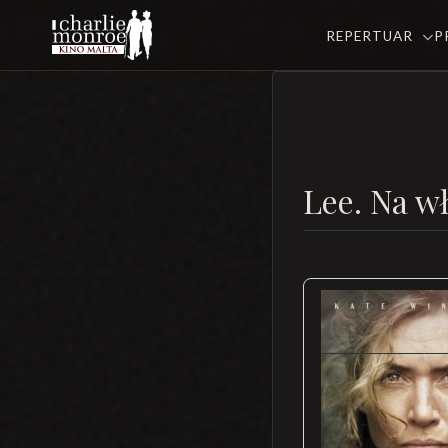
REPERTUAR
P
Lee. Na w