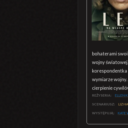
bohaterami swoic
wojny światowej, 
korespondentka w
wymiarze wojny. 
cierpienie cywil
REŻYSERIA:
ELLEN 
SCENARIUSZ:
LIZ H
WYSTĘPUJĄ:
KATE 