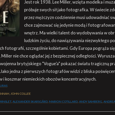
Jest rok 1938. Lee Miller, wzięta modelka i muz
próbuje swych sił jako fotografka. W świecie
przez mężczyzn codziennie musi udowadniać sw
chce zajmować się jedynie modą i fotografowa
wnętrz. Ma wielki talent do wydobywania w ob
ludzkim życiu, do nawiązywania niezwykłego po
h fotografii, szczególnie kobietami. Gdy Europa pogrąża się
Miller nie chce oglądać jej z bezpiecznej odległości. Wyrusza 
ojenna brytyjskiego "Vogue’a" pokazać światu tragiczną p
Jako jedna z pierwszych fotografów widzi z bliska poświęceni
ów i koszmar niemieckich obozów koncentracyjnych.
KURAS
ANNAH, JOHN COLLEE
WINSLET
,
ALEXANDER SKARSGÅRD
,
MARION COTILLARD
,
ANDY SAMBERG
,
ANDREA