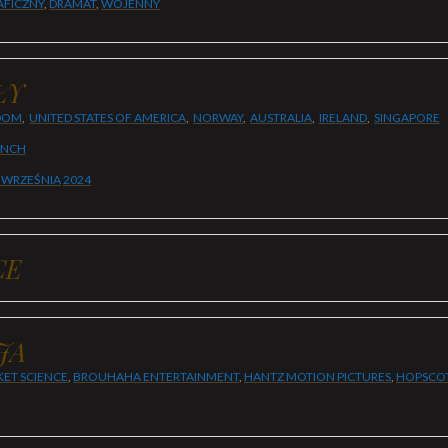
AFICZNY
,
DRAMAT
,
WOJENNY
ŁY
DOM
,
UNITED STATES OF AMERICA
,
NORWAY
,
AUSTRALIA
,
IRELAND
,
SINGAPORE
ENCH
 WRZEŚNIA
2024
CE
JA
ET SCIENCE
,
BROUHAHA ENTERTAINMENT
,
HANTZ MOTION PICTURES
,
HOPSCOT