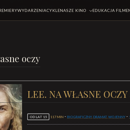
REMIERY
WYDARZENIA
CYKLE
NASZE KINO
EDUKACJA FILM
łasne oczy
LEE. NA WŁASNE OCZY
-
-
OD LAT 15
117 MIN
BIOGRAFICZNY
,
DRAMAT
,
WOJENNY