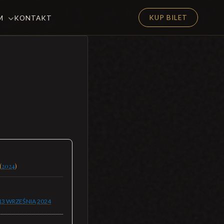
KUP BILET
EM
KONTAKT
(
2024
)
13 WRZEŚNIA
2024