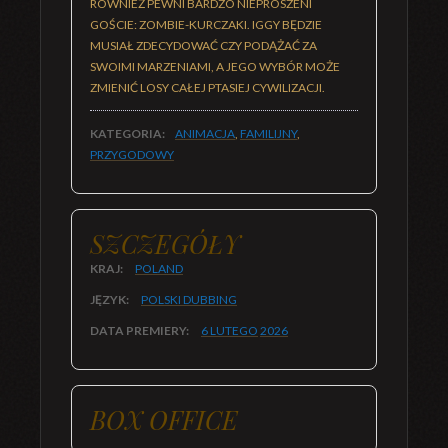
RÓWNIEŻ PEWNI BARDZO NIEPROSZENI
GOŚCIE: ZOMBIE-KURCZAKI. IGGY BĘDZIE
MUSIAŁ ZDECYDOWAĆ CZY PODĄŻAĆ ZA
SWOIMI MARZENIAMI, A JEGO WYBÓR MOŻE
ZMIENIĆ LOSY CAŁEJ PTASIEJ CYWILIZACJI.
KATEGORIA:
ANIMACJA
,
FAMILIJNY
,
PRZYGODOWY
SZCZEGÓŁY
KRAJ:
POLAND
JĘZYK:
POLSKI DUBBING
DATA PREMIERY:
6 LUTEGO
2026
BOX OFFICE