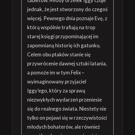
tabletów. Młody orzełek Iggy czuje
jednak, że jest stworzony do czegoś
więcej. Pewnego dnia poznaje Evę, z
którą wspólnie trafiają na trop
starej księgi przypominającej im
zapomnianą historię ich gatunku.
Celem obu ptaków stanie się
przywrócenie dawnej sztuki latania,
a pomoże im w tym Felix –
wyimaginowany przyjaciel
Iggy’ego, który za sprawą
niezwykłych wydarzeń przeniesie
się do realnego świata. Niestety nie
tylko on pojawi się w rzeczywistości
młodych bohaterów, ale również