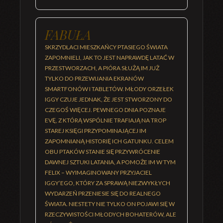
FABUŁA
SKRZYDLACI MIESZKAŃCY PTASIEGO ŚWIATA
ZAPOMNIELI, JAK TO JEST NAPRAWDĘ LATAĆ W
PRZESTWORZACH, A PIÓRA SŁUŻĄ IM JUŻ
TYLKO DO PRZEWIJANIA EKRANÓW
SMARTFONÓW I TABLETÓW. MŁODY ORZEŁEK
IGGY CZUJE JEDNAK, ŻE JEST STWORZONY DO
CZEGOŚ WIĘCEJ. PEWNEGO DNIA POZNAJE
EVĘ, Z KTÓRĄ WSPÓLNIE TRAFIAJĄ NA TROP
STAREJ KSIĘGI PRZYPOMINAJĄCEJ IM
ZAPOMNIANĄ HISTORIĘ ICH GATUNKU. CELEM
OBU PTAKÓW STANIE SIĘ PRZYWRÓCENIE
DAWNEJ SZTUKI LATANIA, A POMOŻE IM W TYM
FELIX – WYIMAGINOWANY PRZYJACIEL
IGGY’EGO, KTÓRY ZA SPRAWĄ NIEZWYKŁYCH
WYDARZEŃ PRZENIESIE SIĘ DO REALNEGO
ŚWIATA. NIESTETY NIE TYLKO ON POJAWI SIĘ W
RZECZYWISTOŚCI MŁODYCH BOHATERÓW, ALE