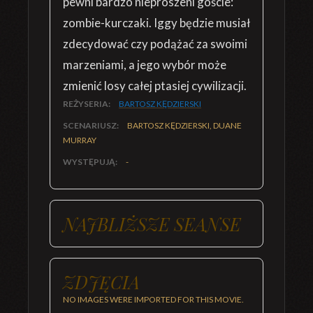
pewni bardzo nieproszeni goście:
zombie-kurczaki. Iggy będzie musiał
zdecydować czy podążać za swoimi
marzeniami, a jego wybór może
zmienić losy całej ptasiej cywilizacji.
REŻYSERIA:
BARTOSZ KĘDZIERSKI
SCENARIUSZ:
BARTOSZ KĘDZIERSKI, DUANE
MURRAY
WYSTĘPUJĄ:
-
NAJBLIŻSZE SEANSE
ZDJĘCIA
NO IMAGES WERE IMPORTED FOR THIS MOVIE.