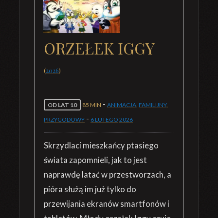
ORZEŁEK IGGY
(
2026
)
-
OD LAT 10
85 MIN
ANIMACJA
,
FAMILIJNY
,
-
PRZYGODOWY
6 LUTEGO
2026
Skrzydlaci mieszkańcy ptasiego
świata zapomnieli, jak to jest
naprawdę latać w przestworzach, a
pióra służą im już tylko do
przewijania ekranów smartfonów i