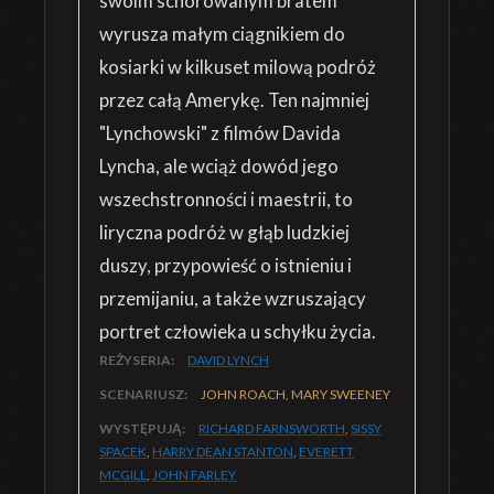
swoim schorowanym bratem
wyrusza małym ciągnikiem do
kosiarki w kilkuset milową podróż
przez całą Amerykę. Ten najmniej
"Lynchowski" z filmów Davida
Lyncha, ale wciąż dowód jego
wszechstronności i maestrii, to
liryczna podróż w głąb ludzkiej
duszy, przypowieść o istnieniu i
przemijaniu, a także wzruszający
portret człowieka u schyłku życia.
REŻYSERIA:
DAVID LYNCH
SCENARIUSZ:
JOHN ROACH, MARY SWEENEY
WYSTĘPUJĄ:
RICHARD FARNSWORTH
,
SISSY
SPACEK
,
HARRY DEAN STANTON
,
EVERETT
MCGILL
,
JOHN FARLEY