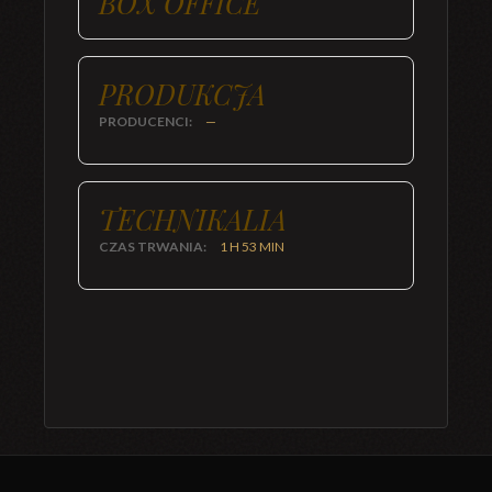
BOX OFFICE
PRODUKCJA
PRODUCENCI:
—
TECHNIKALIA
CZAS TRWANIA:
1 H 53 MIN