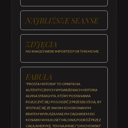
NAJBLIŻSZE SEANSE
ZDJĘCIA
NO IMAGES WERE IMPORTED FOR THIS MOVIE.
FABUŁA
"PROSTA HISTORIA" TO OPARTA NA
AUTENTYCZNYCH WYDARZENIACH HISTORIA
ALVINA STRAIGHTA, KTÓRY POSTANAWIA
ROZLICZYĆ SIĘ I POGODZIĆ Z PRZESZŁOŚCIĄ. BY
SPOTKAĆ SIĘ ZE SWOIM SCHOROWANYM
BRATEM WYRUSZA MAŁYM CIĄGNIKIEM DO
KOSIARKI W KILKUSET MILOWĄ PODRÓŻ PRZEZ
CAŁĄ AMERYKĘ. TEN NAJMNIEJ "LYNCHOWSKI"