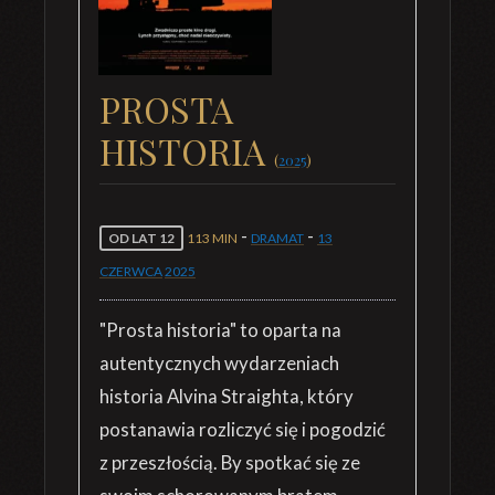
PROSTA
HISTORIA
(
2025
)
-
-
OD LAT 12
113 MIN
DRAMAT
13
CZERWCA
2025
"Prosta historia" to oparta na
autentycznych wydarzeniach
historia Alvina Straighta, który
postanawia rozliczyć się i pogodzić
z przeszłością. By spotkać się ze