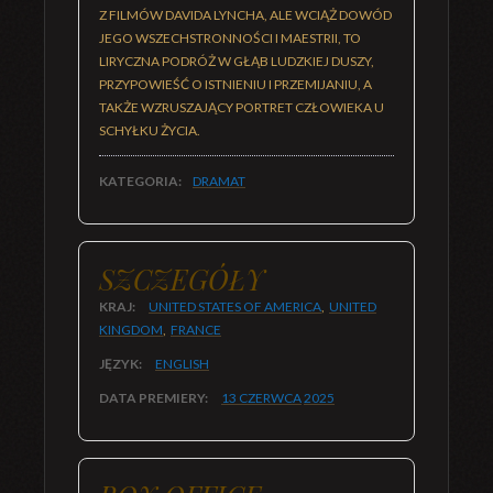
Z FILMÓW DAVIDA LYNCHA, ALE WCIĄŻ DOWÓD
JEGO WSZECHSTRONNOŚCI I MAESTRII, TO
LIRYCZNA PODRÓŻ W GŁĄB LUDZKIEJ DUSZY,
PRZYPOWIEŚĆ O ISTNIENIU I PRZEMIJANIU, A
TAKŻE WZRUSZAJĄCY PORTRET CZŁOWIEKA U
SCHYŁKU ŻYCIA.
KATEGORIA:
DRAMAT
SZCZEGÓŁY
KRAJ:
UNITED STATES OF AMERICA
,
UNITED
KINGDOM
,
FRANCE
JĘZYK:
ENGLISH
DATA PREMIERY:
13 CZERWCA
2025