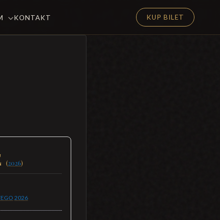
KUP BILET
EM
KONTAKT
E
(
2026
)
TEGO
2026