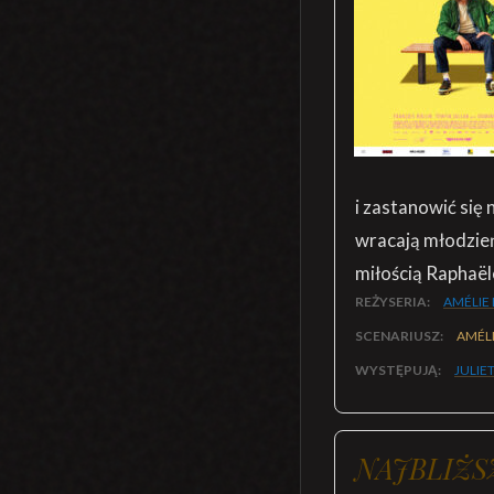
i zastanowić się 
wracają młodzie
miłością Raphaë
REŻYSERIA:
AMÉLIE
SCENARIUSZ:
AMÉLI
WYSTĘPUJĄ:
JULIE
NAJBLIŻS