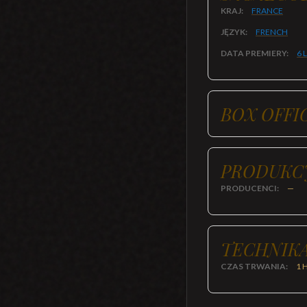
KRAJ:
FRANCE
JĘZYK:
FRENCH
DATA PREMIERY:
6 
BOX OFFI
PRODUKC
PRODUCENCI:
—
TECHNIKA
CZAS TRWANIA:
1 