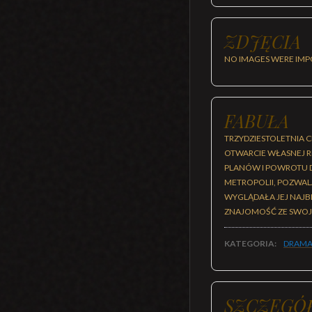
ZDJĘCIA
NO IMAGES WERE IMP
FABUŁA
TRZYDZIESTOLETNIA C
OTWARCIE WŁASNEJ R
PLANÓW I POWROTU DO
METROPOLII, POZWALA
WYGLĄDAŁA JEJ NAJB
ZNAJOMOŚĆ ZE SWOJ
KATEGORIA:
DRAMA
SZCZEGÓ