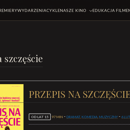
REMIERY
WYDARZENIA
CYKLE
NASZE KINO
EDUKACJA FILM
a szczęście
PRZEPIS NA SZCZĘŚCI
-
-
OD LAT 15
97 MIN
DRAMAT
,
KOMEDIA
,
MUZYCZNY
6 LU