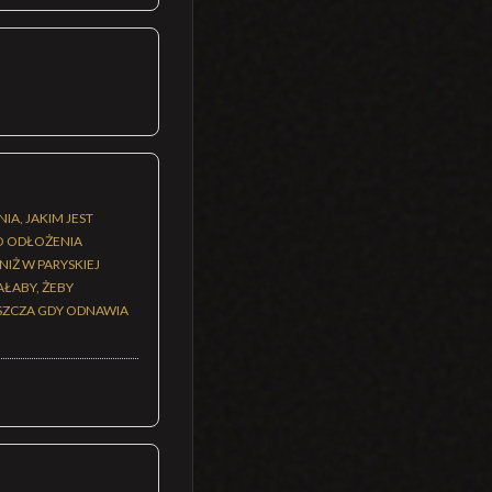
IA, JAKIM JEST
O ODŁOŻENIA
IŻ W PARYSKIEJ
AŁABY, ŻEBY
ASZCZA GDY ODNAWIA