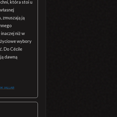
hni, która stoi u
 własnej
, zmuszają ją
innego
inaczej niż w
ć życiowe wybory
ć. Do Cécile
oją dawną
IK JALLAB