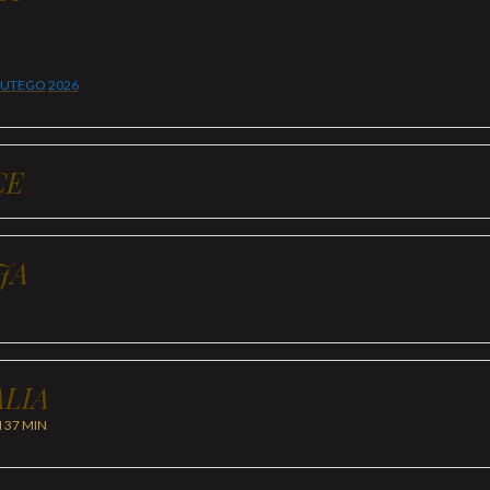
LUTEGO
2026
CE
JA
LIA
H 37 MIN