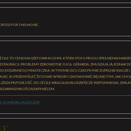
ORTED FOR THIS MOVIE.
ÉCILE TO CENIONA SZEFOWA KUCHNI, KTÓRA STOI U PROGU SPEŁNIENIA MARZEN
ESTAURACJI. PROBLEMY ZDROWOTNE OJCA, GÉRARDA, ZMUSZAJĄ JĄ JEDNAK D
 RODZINNEGO MIASTECZKA. W TYM MIEJSCU CZAS PŁYNIE ZUPEŁNIE INACZEJ N
JĄC JEJ PRZEMYŚLEĆ ŻYCIOWE WYBORY I ZASTANOWIĆ SIĘ NAD TYM, JAK CHCI
LIŻSZA PRZYSZŁOŚĆ. DO CÉCILE WRACAJĄ MŁODZIEŃCZE WSPOMNIENIA, ZWŁ
Ą DAWNĄ MIŁOŚCIĄ RAPHAËLEM.
T
,
KOMEDIA
,
MUZYCZNY
ŁY