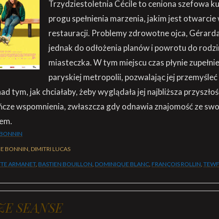
Trzydziestoletnia Cécile to ceniona szefowa kuc
progu spełnienia marzenia, jakim jest otwarcie
restauracji. Problemy zdrowotne ojca, Gérarda
jednak do odłożenia planów i powrotu do rodz
miasteczka. W tym miejscu czas płynie zupełnie 
paryskiej metropolii, pozwalając jej przemyśle
nad tym, jak chciałaby, żeby wyglądała jej najbliższa przyszłoś
ńcze wspomnienia, zwłaszcza gdy odnawia znajomość ze sw
lem.
 BONNIN
E BONNIN, DIMITRI LUCAS
TTE ARMANET
,
BASTIEN BOUILLON
,
DOMINIQUE BLANC
,
FRANÇOIS ROLLIN
,
TEWF
ZE SEANSE