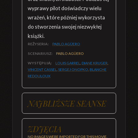
wyprawy pilot doświadczy wielu
wrażeń, które później wykorzysta
do stworzenia swojej niezwykłej
książki.
REŻYSERIA:
PABLO AGÜERO
SCENARIUSZ:
PABLO AGÜERO
WYSTĘPUJĄ:
LOUIS GARREL
,
DIANE KRUGER
,
VINCENT CASSEL
,
SERGEJ ONOPKO
,
BLANCHE
REDOULOUX
NAJBLIŻSZE SEANSE
ZDJĘCIA
NO IMAGES WERE IMPORTED FOR THIS MOVIE.