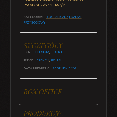
SWOJEJ NIEZWYKŁEJ KSIĄŻKI.
KATEGORIA:
BIOGRAFICZNY
,
DRAMAT
,
PRZYGODOWY
SZCZEGÓŁY
KRAJ:
BELGIUM
,
FRANCE
JĘZYK:
FRENCH
,
SPANISH
DATA PREMIERY:
20 GRUDNIA
2024
BOX OFFICE
PRODUKCJA