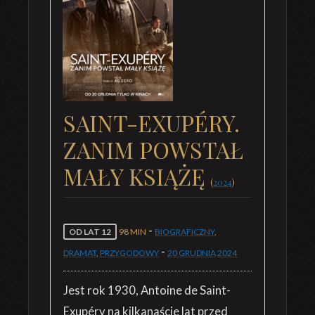
SAINT-EXUPÉRY.
ZANIM POWSTAŁ
MAŁY KSIĄŻĘ
(
2024
)
-
OD LAT 12
98 MIN
BIOGRAFICZNY
,
-
DRAMAT
,
PRZYGODOWY
20 GRUDNIA
2024
Jest rok 1930, Antoine de Saint-
Exupéry na kilkanaście lat przed