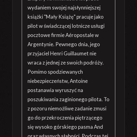
wydaniem swojej najsłynniejszej
książki "Mały Książę" pracuje jako
pilot w świadczącej lotnicze usługi
pocztowe firmie Aéropostale w
Argentynie. Pewnego dnia, jego
przyjaciel Henri Guillaumet nie
wraca z jednej ze swoich podróży.
Pomimo spodziewanych
niebezpieczeństw, Antoine
postanawia wyruszyć na
poszukiwania zaginionego pilota. To
z pozoru niemożliwe zadanie zmusi
go do przekroczenia piętrzącego
się wysoko górskiego pasma And
oraz własnych słabości. Podczas tej