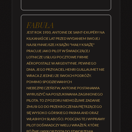
FABUŁA
JEST ROK 1930, ANTOINE DE SAINT-EXUPÉRY NA
KILKANAŚCIE LAT PRZED WYDANIEM SWOJEJ
NAJSŁYNNIEJSZEJ KSIĄŻKI "MAŁY KSIĄŻĘ"
PRACUJE JAKO PILOT W ŚWIADCZĄCEJ
LOTNICZE USŁUGI POCZTOWE FIRMIE
AÉROPOSTALE W ARGENTYNIE. PEWNEGO
DNIA, JEGO PRZYJACIEL HENRI GUILLAUMET NIE
WRACA Z JEDNEJ ZE SWOICH PODRÓŻY.
POMIMO SPODZIEWANYCH
NIEBEZPIECZEŃSTW, ANTOINE POSTANAWIA
WYRUSZYĆ NA POSZUKIWANIA ZAGINIONEGO
PILOTA. TO Z POZORU NIEMOŻLIWE ZADANIE
ZMUSI GO DO PRZEKROCZENIA PIĘTRZĄCEGO
SIĘ WYSOKO GÓRSKIEGO PASMA AND ORAZ
WŁASNYCH SŁABOŚCI. PODCZAS TEJ WYPRAWY
PILOT DOŚWIADCZY WIELU WRAŻEŃ, KTÓRE
PÓŹNIEJ WYKORZYSTA DO STWORZENIA