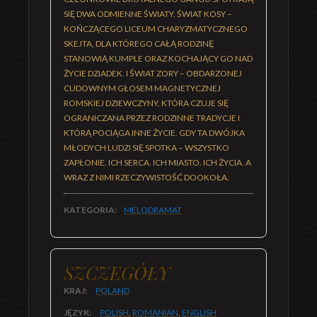
SIĘ DWA ODMIENNE ŚWIATY. ŚWIAT KOSY –
KOŃCZĄCEGO LICEUM CHARYZMATYCZNEGO
SKEJTA, DLA KTÓREGO CAŁĄ RODZINĘ
STANOWIĄ KUMPLE ORAZ KOCHAJĄCY GO NAD
ŻYCIE DZIADEK. I ŚWIAT ZORY – OBDARZONEJ
CUDOWNYM GŁOSEM MAGNETYCZNEJ
ROMSKIEJ DZIEWCZYNY, KTÓRA CZUJE SIĘ
OGRANICZANA PRZEZ RODZINNE TRADYCJE I
KTÓRĄ POCIĄGA INNE ŻYCIE. GDY TA DWÓJKA
MŁODYCH LUDZI SIĘ SPOTKA – WSZYSTKO
ZAPŁONIE. ICH SERCA. ICH MIASTO. ICH ŻYCIA. A
WRAZ Z NIMI RZECZYWISTOŚĆ DOOKOŁA.
KATEGORIA:
MELODRAMAT
SZCZEGÓŁY
KRAJ:
POLAND
JĘZYK:
POLISH
,
ROMANIAN
,
ENGLISH