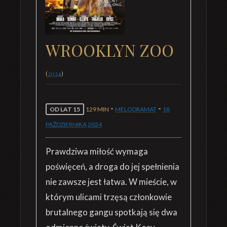
WROOKLYN ZOO
(
2024
)
-
-
OD LAT 15
129 MIN
MELODRAMAT
18
PAŹDZIERNIKA
2024
Prawdziwa miłość wymaga
poświęceń, a droga do jej spełnienia
nie zawsze jest łatwa. W mieście, w
którym ulicami trzęsą członkowie
brutalnego gangu spotkają się dwa