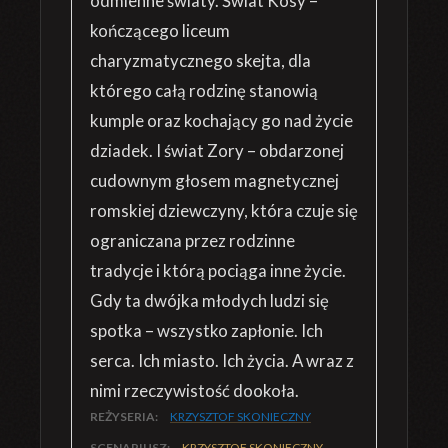
odmienne światy. Świat Kosy –
kończącego liceum
charyzmatycznego skejta, dla
którego całą rodzinę stanowią
kumple oraz kochający go nad życie
dziadek. I świat Zory – obdarzonej
cudownym głosem magnetycznej
romskiej dziewczyny, która czuje się
ograniczana przez rodzinne
tradycje i którą pociąga inne życie.
Gdy ta dwójka młodych ludzi się
spotka – wszystko zapłonie. Ich
serca. Ich miasto. Ich życia. A wraz z
nimi rzeczywistość dookoła.
REŻYSERIA:
KRZYSZTOF SKONIECZNY
SCENARIUSZ:
KRZYSZTOF SKONIECZNY