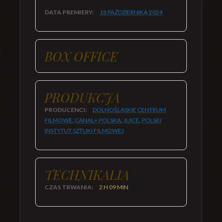
DATA PREMIERY:
18 PAŹDZIERNIKA
2024
BOX OFFICE
PRODUKCJA
PRODUCENCI:
DOLNOŚLĄSKIE CENTRUM
FILMOWE
,
CANAL+ POLSKA
,
JUICE
,
POLSKI
INSTYTUT SZTUKI FILMOWEJ
TECHNIKALIA
CZAS TRWANIA:
2 H 09 MIN