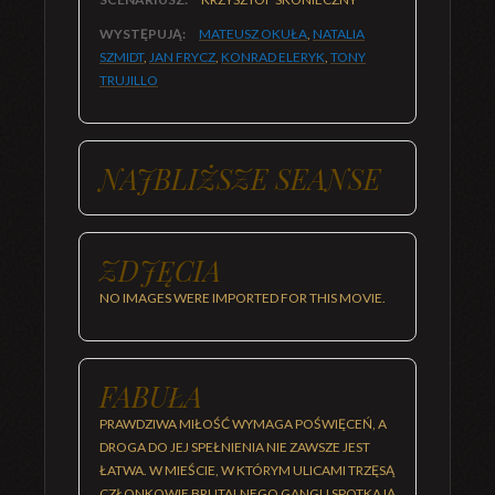
WYSTĘPUJĄ:
MATEUSZ OKUŁA
,
NATALIA
SZMIDT
,
JAN FRYCZ
,
KONRAD ELERYK
,
TONY
TRUJILLO
NAJBLIŻSZE SEANSE
ZDJĘCIA
NO IMAGES WERE IMPORTED FOR THIS MOVIE.
FABUŁA
PRAWDZIWA MIŁOŚĆ WYMAGA POŚWIĘCEŃ, A
DROGA DO JEJ SPEŁNIENIA NIE ZAWSZE JEST
ŁATWA. W MIEŚCIE, W KTÓRYM ULICAMI TRZĘSĄ
CZŁONKOWIE BRUTALNEGO GANGU SPOTKAJĄ