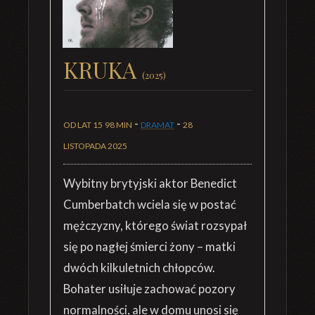
KRUKA
(2025)
-
-
OD LAT 15
98 MIN
DRAMAT
28
LISTOPADA 2025
Wybitny brytyjski aktor Benedict
Cumberbatch wciela się w postać
mężczyzny, którego świat rozsypał
się po nagłej śmierci żony – matki
dwóch kilkuletnich chłopców.
Bohater usiłuje zachować pozory
normalności, ale w domu unosi się