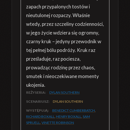
zapach przypalonych tostów i
nieutulonej rozpaczy. Właśnie
wtedy, przez szczeliny codzienności,
w jego życie wdziera się ogromny,
czarny kruk – jedyny przewodnik w
tej pełnej bólu podróży. Kruk raz
prześladuje, raz pociesza,
prowadząc rodzinę przez chaos,
smutek i nieoczekiwane momenty
ukojenia.
REŻYSERIA:
DYLAN SOUTHERN
SCENARIUSZ:
DYLAN SOUTHERN
WYSTĘPUJĄ:
BENEDICT CUMBERBATCH
,
RICHARD BOXALL
,
HENRY BOXALL
,
SAM
SPRUELL
,
VINETTE ROBINSON