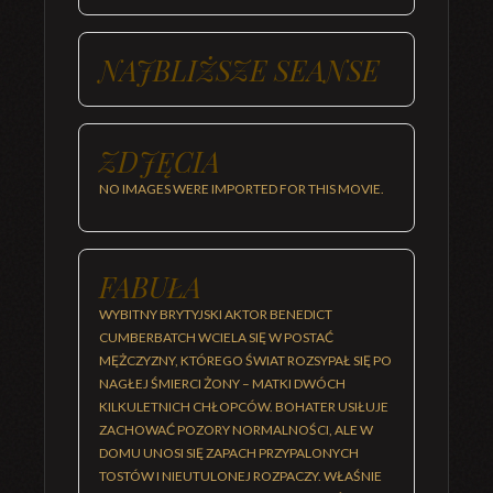
NAJBLIŻSZE SEANSE
ZDJĘCIA
NO IMAGES WERE IMPORTED FOR THIS MOVIE.
FABUŁA
WYBITNY BRYTYJSKI AKTOR BENEDICT
CUMBERBATCH WCIELA SIĘ W POSTAĆ
MĘŻCZYZNY, KTÓREGO ŚWIAT ROZSYPAŁ SIĘ PO
NAGŁEJ ŚMIERCI ŻONY – MATKI DWÓCH
KILKULETNICH CHŁOPCÓW. BOHATER USIŁUJE
ZACHOWAĆ POZORY NORMALNOŚCI, ALE W
DOMU UNOSI SIĘ ZAPACH PRZYPALONYCH
TOSTÓW I NIEUTULONEJ ROZPACZY. WŁAŚNIE