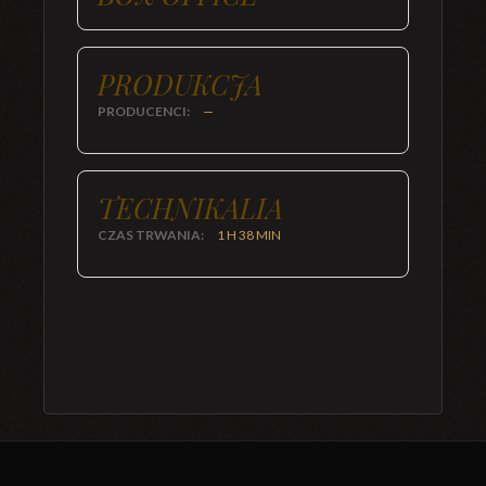
PRODUKCJA
PRODUCENCI:
—
TECHNIKALIA
CZAS TRWANIA:
1 H 38 MIN