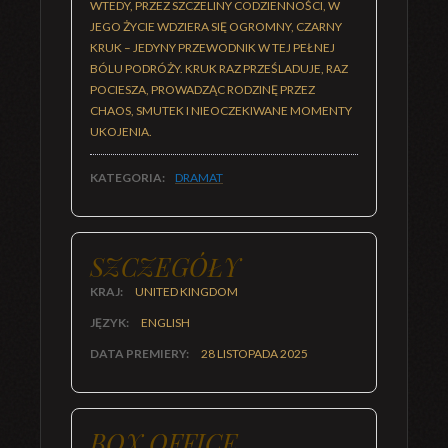
WTEDY, PRZEZ SZCZELINY CODZIENNOŚCI, W
JEGO ŻYCIE WDZIERA SIĘ OGROMNY, CZARNY
KRUK – JEDYNY PRZEWODNIK W TEJ PEŁNEJ
BÓLU PODRÓŻY. KRUK RAZ PRZEŚLADUJE, RAZ
POCIESZA, PROWADZĄC RODZINĘ PRZEZ
CHAOS, SMUTEK I NIEOCZEKIWANE MOMENTY
UKOJENIA.
KATEGORIA:
DRAMAT
SZCZEGÓŁY
KRAJ:
UNITED KINGDOM
JĘZYK:
ENGLISH
DATA PREMIERY:
28 LISTOPADA 2025
BOX OFFICE