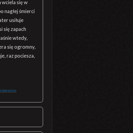
wciela się w
o nagłej śmierci
ter usiłuje
i się zapach
łaśnie wtedy,
iera się ogromny,
je, raz pociesza,
ROBINSON