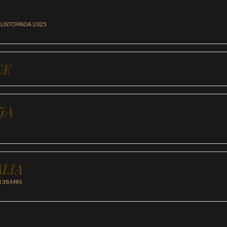
 LISTOPADA 2025
CE
JA
LIA
H 38 MIN