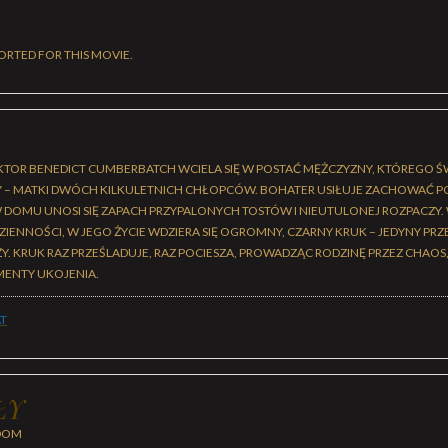
ORTED FOR THIS MOVIE.
KTOR BENEDICT CUMBERBATCH WCIELA SIĘ W POSTAĆ MĘŻCZYZNY, KTÓREGO ŚW
Y – MATKI DWÓCH KILKULETNICH CHŁOPCÓW. BOHATER USIŁUJE ZACHOWAĆ 
 DOMU UNOSI SIĘ ZAPACH PRZYPALONYCH TOSTÓW I NIEUTULONEJ ROZPACZY.
ZIENNOŚCI, W JEGO ŻYCIE WDZIERA SIĘ OGROMNY, CZARNY KRUK – JEDYNY PR
. KRUK RAZ PRZEŚLADUJE, RAZ POCIESZA, PROWADZĄC RODZINĘ PRZEZ CHAOS,
ENTY UKOJENIA.
T
ŁY
DOM