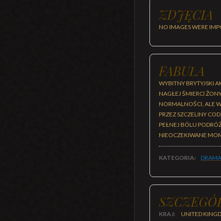
ZDJĘCIA
NO IMAGES WERE IMP
FABUŁA
WYBITNY BRYTYJSKI A
NAGŁEJ ŚMIERCI ŻON
NORMALNOŚCI, ALE W
PRZEZ SZCZELINY COD
PEŁNEJ BÓLU PODRÓŻY
NIEOCZEKIWANE MOM
KATEGORIA:
DRAMA
SZCZEGÓ
KRAJ:
UNITED KING