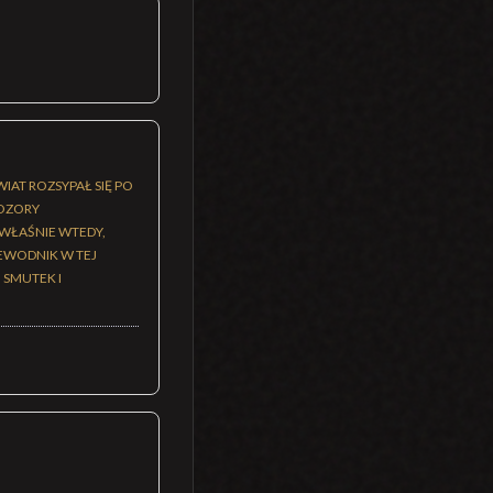
IAT ROZSYPAŁ SIĘ PO
POZORY
 WŁAŚNIE WTEDY,
ZEWODNIK W TEJ
 SMUTEK I