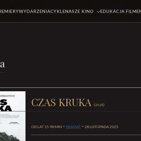
REMIERY
WYDARZENIA
CYKLE
NASZE KINO
EDUKACJA FILM
a
CZAS KRUKA
(2025)
-
-
OD LAT 15
98 MIN
DRAMAT
28 LISTOPADA 2025