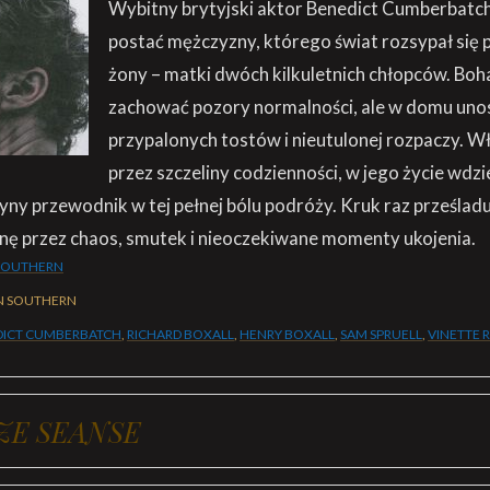
Wybitny brytyjski aktor Benedict Cumberbatch 
postać mężczyzny, którego świat rozsypał się p
żony – matki dwóch kilkuletnich chłopców. Boha
zachować pozory normalności, ale w domu unos
przypalonych tostów i nieutulonej rozpaczy. W
przez szczeliny codzienności, w jego życie wdz
yny przewodnik w tej pełnej bólu podróży. Kruk raz prześladu
nę przez chaos, smutek i nieoczekiwane momenty ukojenia.
SOUTHERN
N SOUTHERN
DICT CUMBERBATCH
,
RICHARD BOXALL
,
HENRY BOXALL
,
SAM SPRUELL
,
VINETTE 
ZE SEANSE