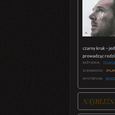
czarny kruk – jed
prowadząc rodzi
REŻYSERIA:
DYLAN 
SCENARIUSZ:
DYLA
WYSTĘPUJĄ:
BENE
NAJBLIŻS