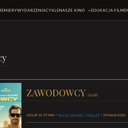
REMIERY
WYDARZENIA
CYKLE
NASZE KINO
EDUKACJA FILM
cy
ZAWODOWCY
(2026)
-
-
OD LAT 15
97 MIN
AKCJA
,
DRAMAT
,
THRILLER
29 MAJA 2026