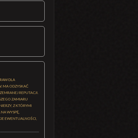
PRAW DLA
. MA ODZYSKAĆ
ZEMRANEJ REPUTACJI.
JSZEGO ZAMIARU
IERZY, Z KTÓRYMI
 NA WYSPĘ,
AKIE EWENTUALNOŚCI,