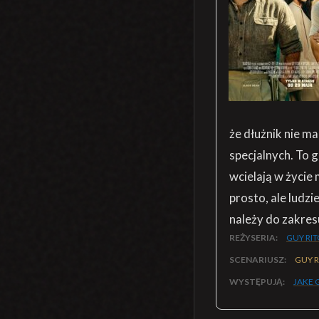
że dłużnik nie m
specjalnych. To g
wcielają w życie 
prosto, ale ludzi
należy do zakres
REŻYSERIA:
GUY RIT
SCENARIUSZ:
GUY R
WYSTĘPUJĄ:
JAKE 