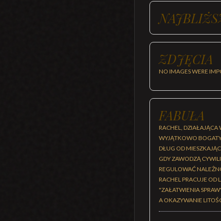
NAJBLIŻS
ZDJĘCIA
NO IMAGES WERE IMP
FABUŁA
RACHEL, DZIAŁAJĄCA 
WYJĄTKOWO BOGATYC
DŁUG OD MIESZKAJĄC
GDY ZAWODZĄ CYWILIZ
REGULOWAĆ NALEŻNOŚ
RACHEL PRACUJE OD L
"ZAŁATWIENIA SPRAWY
A OKAZYWANIE LITOŚ