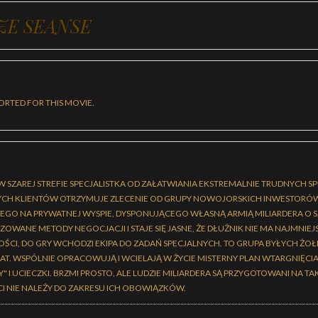
ZE SEANSE
ORTED FOR THIS MOVIE.
W SZAREJ STREFIE SPECJALISTKA OD ZAŁATWIANIA EKSTREMALNIE TRUDNYCH S
H KLIENTÓW OTRZYMUJE ZLECENIE OD GRUPY NOWOJORSKICH INWESTORÓW
EGO NA PRYWATNEJ WYSPIE, DYSPONUJĄCEGO WŁASNĄ ARMIĄ MILIARDERA O S
OWANE METODY NEGOCJACJI I STAJE SIĘ JASNE, ŻE DŁUŻNIK NIE MA NAJMNIE
CI, DO GRY WCHODZI EKIPA DO ZADAŃ SPECJALNYCH. TO GRUPA BYŁYCH ŻOŁN
AT. WSPÓLNIE OPRACOWUJĄ I WCIELAJĄ W ŻYCIE MISTERNY PLAN WTARGNIĘCIA
" I UCIECZKI. BRZMI PROSTO, ALE LUDZIE MILIARDERA SĄ PRZYGOTOWANI NA T
CI NIE NALEŻY DO ZAKRESU ICH OBOWIĄZKÓW.