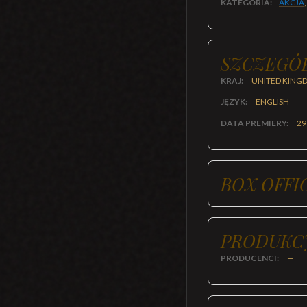
KATEGORIA:
AKCJA
SZCZEGÓ
KRAJ:
UNITED KINGD
JĘZYK:
ENGLISH
DATA PREMIERY:
29
BOX OFFI
PRODUKC
PRODUCENCI:
—