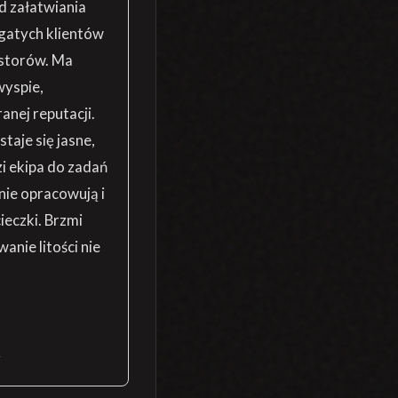
od załatwiania
gatych klientów
estorów. Ma
wyspie,
nej reputacji.
taje się jasne,
i ekipa do zadań
lnie opracowują i
ieczki. Brzmi
anie litości nie
M