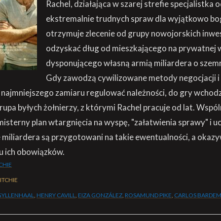
Rachel, działająca w szarej strefie specjalistka 
ekstremalnie trudnych spraw dla wyjątkowo bo
otrzymuje zlecenie od grupy nowojorskich inw
odzyskać dług od mieszkającego na prywatnej 
dysponującego własną armią miliardera o szemra
Gdy zawodzą cywilizowane metody negocjacji i s
a najmniejszego zamiaru regulować należności, do gry wchodz
rupa byłych żołnierzy, z którymi Rachel pracuje od lat. Wspó
misterny plan wtargnięcia na wyspę, "załatwienia sprawy" i uc
e miliardera są przygotowani na takie ewentualności, a okazyw
u ich obowiązków.
CHIE
ITCHIE
GYLLENHAAL
,
HENRY CAVILL
,
EIZA GONZÁLEZ
,
ROSAMUND PIKE
,
CARLOS BARDE