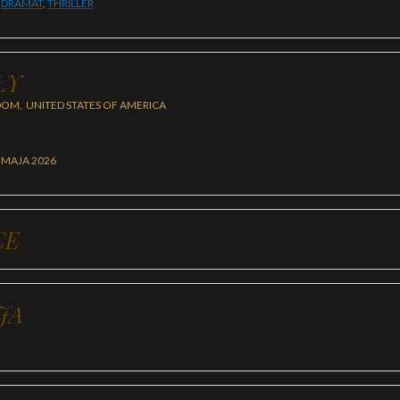
,
DRAMAT
,
THRILLER
ŁY
OM, UNITED STATES OF AMERICA
 MAJA 2026
CE
JA