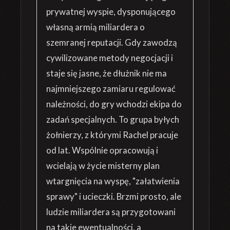
prywatnej wyspie, dysponującego
własną armią miliardera o
szemranej reputacji. Gdy zawodzą
cywilizowane metody negocjacji i
staje się jasne, że dłużnik nie ma
najmniejszego zamiaru regulować
należności, do gry wchodzi ekipa do
zadań specjalnych. To grupa byłych
żołnierzy, z którymi Rachel pracuje
od lat. Wspólnie opracowują i
wcielają w życie misterny plan
wtargnięcia na wyspę, "załatwienia
sprawy" i ucieczki. Brzmi prosto, ale
ludzie miliardera są przygotowani
na takie ewentualności, a