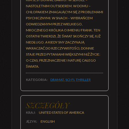
NASTOLETNIM OUTSIDEREM. W DOMU –
CHŁOPAKIEM ZMAGAJĄCYM SIĘ Z PROBLEMAMI
PSYCHICZNYMI. W SNACH – WYBRAŃCEM
ODWIEDZANYM PRZEZ WIELKIEGO,
MROCZNEGO KRÓLIKA O IMIENIU FRANK. TEN
OSTATNI TWIERDZI, ŻE ŚWIAT SKOŃCZY SIĘ JUŻ
NIEDŁUGO. A KIEDY SNY ZACZYNAJĄ
WKRACZAĆ DO RZECZYWISTOŚCI, DONNIE
STAJE PRZED PYTANIAMI WIĘKSZYMI NIŻ ŻYCIE:
O CZAS, PRZEZNACZENIE I NATURĘ CAŁEGO
ŚWIATA.
KATEGORIA:
DRAMAT
,
SCI-FI
,
THRILLER
SZCZEGÓŁY
KRAJ:
UNITED STATES OF AMERICA
JĘZYK:
ENGLISH