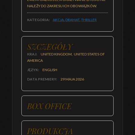
NALEŻY DO ZAKRESU ICH OBOWIĄZKÓW.
KATEGORIA:
AKCJA
,
DRAMAT
,
THRILLER
SZCZEGÓŁY
KRAJ:
UNITED KINGDOM, UNITED STATES OF
AMERICA
JĘZYK:
ENGLISH
DATA PREMIERY:
29 MAJA 2026
BOX OFFICE
PRODUKCJA