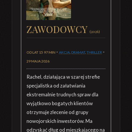
ZAWODOWCY
(2026)
-
-
OD LAT 15
97 MIN
AKCJA
,
DRAMAT
,
THRILLER
29 MAJA 2026
Rachel, działająca w szarej strefie
specjalistka od załatwiania
ekstremalnie trudnych spraw dla
wyjątkowo bogatych klientów
otrzymuje zlecenie od grupy
nowojorskich inwestorów. Ma
odzyskać dług od mieszkającego na