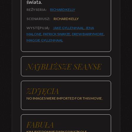
świata.
REŻYSERIA:
RICHARD KELLY
SCENARIUSZ:
RICHARD KELLY
WYSTĘPUJĄ:
JAKE GYLLENHAAL
,
JENA
MALONE
,
PATRICK SWAYZE
,
DREW BARRYMORE
,
MAGGIE GYLLENHAAL
NAJBLIŻSZE SEANSE
ZDJĘCIA
NO IMAGES WERE IMPORTED FOR THIS MOVIE.
FABUŁA
KIM JEST DONNIE DARKO? W SZKOLE –