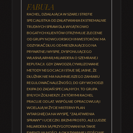
FABUŁA
RACHEL, DZIAŁAJĄCA W SZAREJ STREFIE
SPECJALISTKA OD ZAŁATWIANIA EKSTREMALNIE
TRUDNYCH SPRAW DLA WYJĄTKOWO
BOGATYCH KLIENTÓW OTRZYMUJE ZLECENIE
OD GRUPY NOWOJORSKICH INWESTORÓW. MA
ODZYSKAĆ DŁUG OD MIESZKAJĄCEGO NA
PRYWATNEJ WYSPIE, DYSPONUJĄCEGO
WŁASNĄ ARMIĄ MILIARDERA O SZEMRANEJ
REPUTACJI. GDY ZAWODZĄ CYWILIZOWANE
METODY NEGOCJACJI I STAJE SIĘ JASNE, ŻE
DŁUŻNIK NIE MA NAJMNIEJSZEGO ZAMIARU
REGULOWAĆ NALEŻNOŚCI, DO GRY WCHODZI
EKIPA DO ZADAŃ SPECJALNYCH. TO GRUPA
BYŁYCH ŻOŁNIERZY, Z KTÓRYMI RACHEL
PRACUJE OD LAT. WSPÓLNIE OPRACOWUJĄ I
WCIELAJĄ W ŻYCIE MISTERNY PLAN
WTARGNIĘCIA NA WYSPĘ, "ZAŁATWIENIA
SPRAWY" I UCIECZKI. BRZMI PROSTO, ALE LUDZIE
MILIARDERA SĄ PRZYGOTOWANI NA TAKIE
EWENTUALNOŚCI, A OKAZYWANIE LITOŚCI NIE