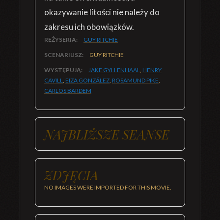
okazywanie litości nie należy do
zakresu ich obowiązków.
REŻYSERIA:
GUY RITCHIE
SCENARIUSZ:
GUY RITCHIE
WYSTĘPUJĄ:
JAKE GYLLENHAAL
,
HENRY
CAVILL
,
EIZA GONZÁLEZ
,
ROSAMUND PIKE
,
CARLOS BARDEM
NAJBLIŻSZE SEANSE
ZDJĘCIA
NO IMAGES WERE IMPORTED FOR THIS MOVIE.