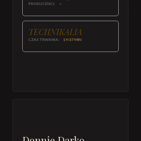
PRODUCENCI:
—
TECHNIKALIA
CZAS TRWANIA:
1 H 37 MIN
Donnie Darko