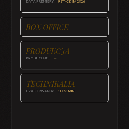
DATA PREMIERY:
9 STYCZNIA 2026
BOX OFFICE
PRODUKCJA
PRODUCENCI:
—
TECHNIKALIA
CZAS TRWANIA:
1 H 53 MIN