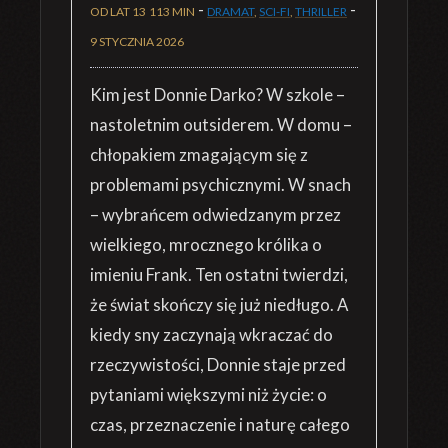
-
-
OD LAT 13
113 MIN
DRAMAT
,
SCI-FI
,
THRILLER
9 STYCZNIA 2026
Kim jest Donnie Darko? W szkole –
nastoletnim outsiderem. W domu –
chłopakiem zmagającym się z
problemami psychicznymi. W snach
– wybrańcem odwiedzanym przez
wielkiego, mrocznego królika o
imieniu Frank. Ten ostatni twierdzi,
że świat skończy się już niedługo. A
kiedy sny zaczynają wkraczać do
rzeczywistości, Donnie staje przed
pytaniami większymi niż życie: o
czas, przeznaczenie i naturę całego