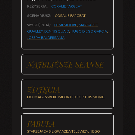
REŻYSERIA:
CORALIE FARGEAT
SCENARIUSZ:
CORALIE FARGEAT
WYSTĘPUJĄ:
DEMI MOORE
,
MARGARET
QUALLEY
,
DENNIS QUAID
,
HUGO DIEGO GARCIA
,
JOSEPH BALDERRAMA
NAJBLIŻSZE SEANSE
ZDJĘCIA
NO IMAGES WERE IMPORTED FOR THIS MOVIE.
FABUŁA
STARZEJĄCA SIĘ GWIAZDA TELEWIZYJNEGO