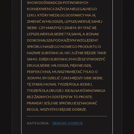
SHOW DOŚWIADCZA POTWORNYCH
KONSEKWENCJI ZAŻYCIA NIELEGALNEGO
LEKU, KTÓRY WEDŁUG DOSTAWCY MA JĄ
ZMIENIĆ W MŁODSZĄ, LEPSZĄ WERSJĘ SAMEJ
SIEBIE. CZY MARZYSZ CZASEM, BY STAĆ SIĘ
LEPSZĄ WERSJĄ SIEBIE? TĄ SAMĄ, A JEDNAK
DOSKONALSZĄ POD KAŻDYM WZGLĘDEM?
SPRÓBUJ NASZEGO NOWEGO PRODUKTU O
NAZWIE SUBSTANCJA. NIC JUŻ NIE BĘDZIE TAKIE
SAMO. DZIĘKI SUBSTANCJI MOŻESZ STWORZYĆ
DRUGĄ SIEBIE: MŁODSZĄ, PIĘKNIEJSZĄ,
PERFEKCYJNĄ. MUSISZ PAMIĘTAĆ TYLKO O
JEDNYM, BY DZIELIĆ CZAS MIĘDZY OBIE SIEBIE,
TĘ STARĄ I NOWĄ. TYDZIEŃ DLA JEDNEJ,
TYDZIEŃ DLA DRUGIEJ. IDEALNA RÓWNOWAGA
BEZ ŻADNYCH ODSTĘPSTW. TO PROSTE,
PRAWDA? JEŚLI NIE SPRÓBUJESZ NAGINAĆ
REGUŁ, WSZYSTKO BĘDZIE DOBRZE.
KATEGORIA:
DRAMAT
,
HORROR