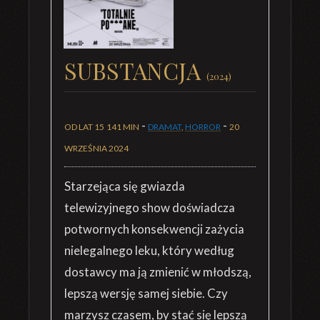
SUBSTANCJA
(2024)
-
-
OD LAT 15
141 MIN
DRAMAT
,
HORROR
20
WRZEŚNIA 2024
Starzejąca się gwiazda
telewizyjnego show doświadcza
potwornych konsekwencji zażycia
nielegalnego leku, który według
dostawcy ma ją zmienić w młodszą,
lepszą wersję samej siebie. Czy
marzysz czasem, by stać się lepszą