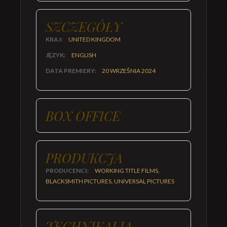
SZCZEGÓŁY
KRAJ:
UNITED KINGDOM
JĘZYK:
ENGLISH
DATA PREMIERY:
20 WRZEŚNIA 2024
BOX OFFICE
PRODUKCJA
PRODUCENCI:
WORKING TITLE FILMS,
BLACKSMITH PICTURES, UNIVERSAL PICTURES
TECHNIKALIA