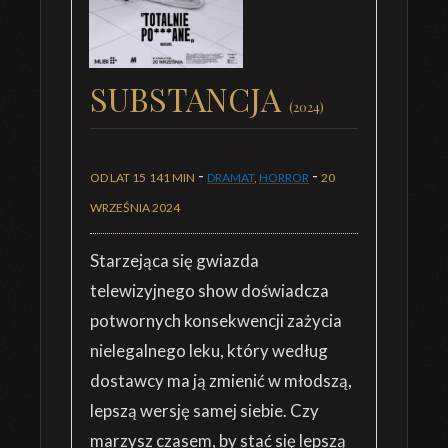
SUBSTANCJA
(2024)
-
-
OD LAT 15
141 MIN
DRAMAT
,
HORROR
20
WRZEŚNIA 2024
Starzejąca się gwiazda
telewizyjnego show doświadcza
potwornych konsekwencji zażycia
nielegalnego leku, który według
dostawcy ma ją zmienić w młodszą,
lepszą wersję samej siebie. Czy
marzysz czasem, by stać się lepszą