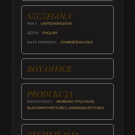
SZCZEGÓŁY
KRAJ:
UNITED KINGDOM
JĘZYK:
ENGLISH
DATA PREMIERY:
20 WRZEŚNIA 2024
BOX OFFICE
PRODUKCJA
PRODUCENCI:
WORKING TITLE FILMS,
BLACKSMITH PICTURES, UNIVERSAL PICTURES
TECHNIKALIA