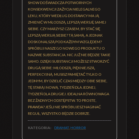
SHOW DOŚWIADCZA POTWORNYCH
KONSEKWENCJI ZAŻYCIA NIELEGALNEGO
LEKU, KTÓRY WEDŁUG DOSTAWCY MA JĄ
ZMIENIĆ W MŁODSZĄ, LEPSZĄ WERSJĘ SAMEJ
SIEBIE. CZY MARZYSZ CZASEM, BY STAĆ SIĘ
LEPSZĄ WERSJĄ SIEBIE? TĄ SAMĄ, A JEDNAK
DOSKONALSZĄ POD KAŻDYM WZGLĘDEM?
SPRÓBUJ NASZEGO NOWEGO PRODUKTU O
NAZWIE SUBSTANCJA. NIC JUŻ NIE BĘDZIE TAKIE
SAMO. DZIĘKI SUBSTANCJI MOŻESZ STWORZYĆ
DRUGĄ SIEBIE: MŁODSZĄ, PIĘKNIEJSZĄ,
PERFEKCYJNĄ. MUSISZ PAMIĘTAĆ TYLKO O
JEDNYM, BY DZIELIĆ CZAS MIĘDZY OBIE SIEBIE,
TĘ STARĄ I NOWĄ. TYDZIEŃ DLA JEDNEJ,
TYDZIEŃ DLA DRUGIEJ. IDEALNA RÓWNOWAGA
BEZ ŻADNYCH ODSTĘPSTW. TO PROSTE,
PRAWDA? JEŚLI NIE SPRÓBUJESZ NAGINAĆ
REGUŁ, WSZYSTKO BĘDZIE DOBRZE.
KATEGORIA:
DRAMAT
,
HORROR