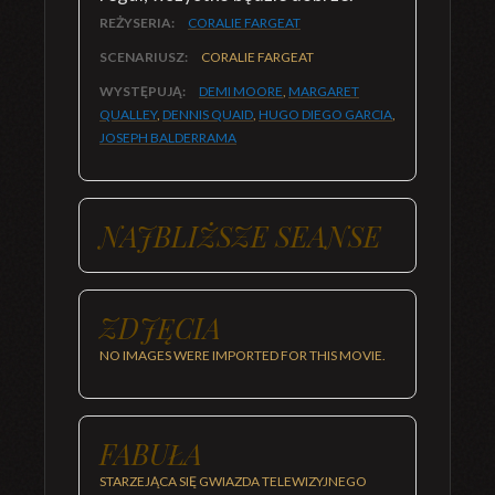
REŻYSERIA:
CORALIE FARGEAT
SCENARIUSZ:
CORALIE FARGEAT
WYSTĘPUJĄ:
DEMI MOORE
,
MARGARET
QUALLEY
,
DENNIS QUAID
,
HUGO DIEGO GARCIA
,
JOSEPH BALDERRAMA
NAJBLIŻSZE SEANSE
ZDJĘCIA
NO IMAGES WERE IMPORTED FOR THIS MOVIE.
FABUŁA
STARZEJĄCA SIĘ GWIAZDA TELEWIZYJNEGO