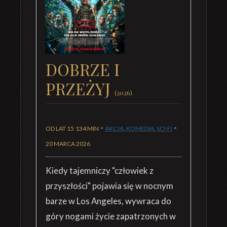
DOBRZE I
PRZEŻYJ
(2026)
-
-
OD LAT 15
134 MIN
AKCJA
,
KOMEDIA
,
SCI-FI
20 MARCA 2026
Kiedy tajemniczy "człowiek z
przyszłości" pojawia się w nocnym
barze w Los Angeles, wywraca do
góry nogami życie zapatrzonych w