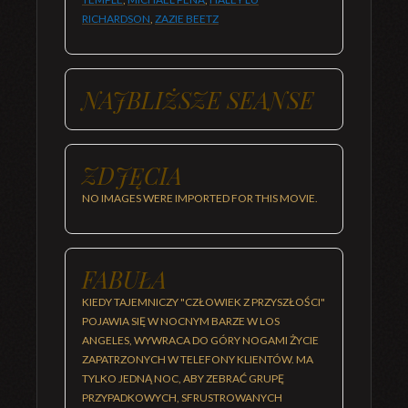
RICHARDSON
,
ZAZIE BEETZ
NAJBLIŻSZE SEANSE
ZDJĘCIA
NO IMAGES WERE IMPORTED FOR THIS MOVIE.
FABUŁA
KIEDY TAJEMNICZY "CZŁOWIEK Z PRZYSZŁOŚCI"
POJAWIA SIĘ W NOCNYM BARZE W LOS
ANGELES, WYWRACA DO GÓRY NOGAMI ŻYCIE
ZAPATRZONYCH W TELEFONY KLIENTÓW. MA
TYLKO JEDNĄ NOC, ABY ZEBRAĆ GRUPĘ
PRZYPADKOWYCH, SFRUSTROWANYCH