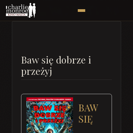
Baw się dobrze i
przeżyj
BAW
SIĘ