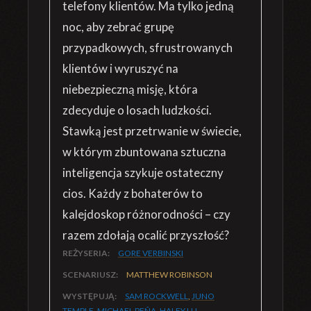
telefony klientów. Ma tylko jedną
noc, aby zebrać grupę
przypadkowych, sfrustrowanych
klientów i wyruszyć na
niebezpieczną misję, która
zdecyduje o losach ludzkości.
Stawką jest przetrwanie w świecie,
w którym zbuntowana sztuczna
inteligencja szykuje ostateczny
cios. Każdy z bohaterów to
kalejdoskop różnorodności – czy
razem zdołają ocalić przyszłość?
REŻYSERIA:
GORE VERBINSKI
SCENARIUSZ:
MATTHEW ROBINSON
WYSTĘPUJĄ:
SAM ROCKWELL
,
JUNO
TEMPLE
,
MICHAEL PEÑA
,
HALEY LU