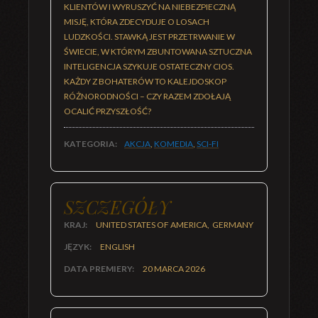
KLIENTÓW I WYRUSZYĆ NA NIEBEZPIECZNĄ
MISJĘ, KTÓRA ZDECYDUJE O LOSACH
LUDZKOŚCI. STAWKĄ JEST PRZETRWANIE W
ŚWIECIE, W KTÓRYM ZBUNTOWANA SZTUCZNA
INTELIGENCJA SZYKUJE OSTATECZNY CIOS.
KAŻDY Z BOHATERÓW TO KALEJDOSKOP
RÓŻNORODNOŚCI – CZY RAZEM ZDOŁAJĄ
OCALIĆ PRZYSZŁOŚĆ?
KATEGORIA:
AKCJA
,
KOMEDIA
,
SCI-FI
SZCZEGÓŁY
KRAJ:
UNITED STATES OF AMERICA, GERMANY
JĘZYK:
ENGLISH
DATA PREMIERY:
20 MARCA 2026