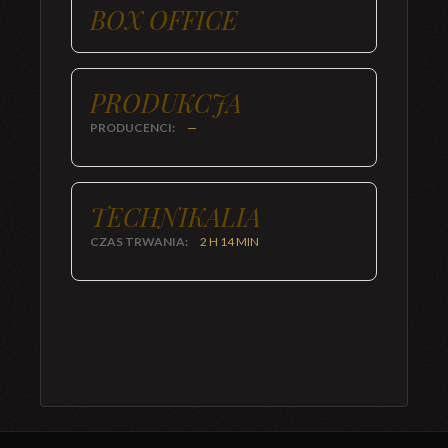
BOX OFFICE
PRODUKCJA
PRODUCENCI:
—
TECHNIKALIA
CZAS TRWANIA:
2 H 14 MIN