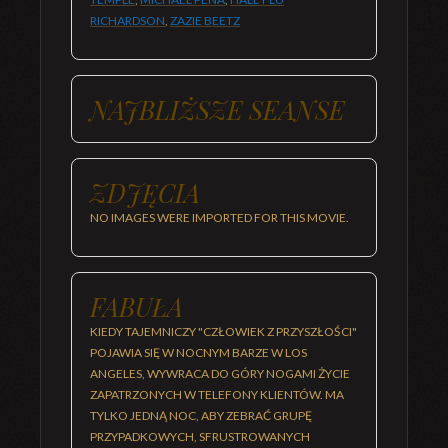
RICHARDSON
,
ZAZIE BEETZ
NAJBLIŻSZE SEANSE
ZDJĘCIA
NO IMAGES WERE IMPORTED FOR THIS MOVIE.
FABUŁA
KIEDY TAJEMNICZY "CZŁOWIEK Z PRZYSZŁOŚCI"
POJAWIA SIĘ W NOCNYM BARZE W LOS
ANGELES, WYWRACA DO GÓRY NOGAMI ŻYCIE
ZAPATRZONYCH W TELEFONY KLIENTÓW. MA
TYLKO JEDNĄ NOC, ABY ZEBRAĆ GRUPĘ
PRZYPADKOWYCH, SFRUSTROWANYCH