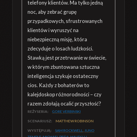
telefony klientów. Ma tylko jedną
noc, aby zebrać grupę
przypadkowych, sfrustrowanych
klientów i wyruszyć na
niebezpieczną misję, która
zdecyduje o losach ludzkości.
Stawką jest przetrwanie w świecie,
w którym zbuntowana sztuczna
inteligencja szykuje ostateczny
cios. Każdy z bohaterów to
kalejdoskop różnorodności – czy
razem zdołają ocalić przyszłość?
REŻYSERIA:
GORE VERBINSKI
SCENARIUSZ:
MATTHEW ROBINSON
WYSTĘPUJĄ:
SAM ROCKWELL
,
JUNO
TEMPLE
,
MICHAEL PEÑA
,
HALEY LU