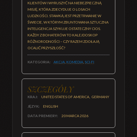
KLIENTÓW I WYRUSZYĆ NA NIEBEZPIECZNĄ
MISJĘ, KTÓRA ZDECYDUJE O LOSACH
LUDZKOŚCI. STAWKĄ JEST PRZETRWANIE W
ŚWIECIE, W KTÓRYM ZBUNTOWANA SZTUCZNA
INTELIGENCJA SZYKUJE OSTATECZNY CIOS.
KAŻDY Z BOHATERÓW TO KALEJDOSKOP
RÓŻNORODNOŚCI – CZY RAZEM ZDOŁAJĄ
OCALIĆ PRZYSZŁOŚĆ?
KATEGORIA:
AKCJA
,
KOMEDIA
,
SCI-FI
SZCZEGÓŁY
KRAJ:
UNITED STATES OF AMERICA, GERMANY
JĘZYK:
ENGLISH
DATA PREMIERY:
20 MARCA 2026