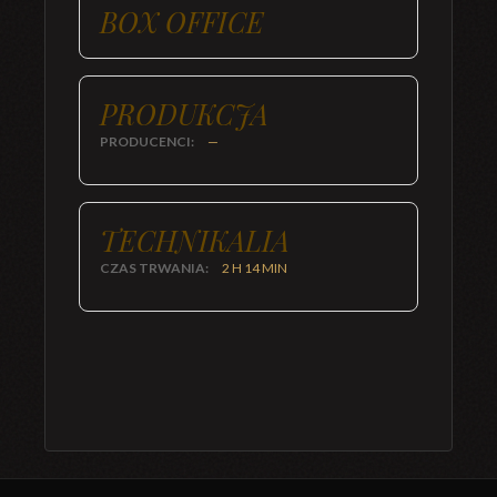
BOX OFFICE
PRODUKCJA
PRODUCENCI:
—
TECHNIKALIA
CZAS TRWANIA:
2 H 14 MIN