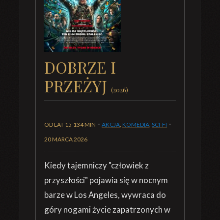
DOBRZE I
PRZEŻYJ
(2026)
-
-
OD LAT 15
134 MIN
AKCJA
,
KOMEDIA
,
SCI-FI
20 MARCA 2026
Kiedy tajemniczy "człowiek z
przyszłości" pojawia się w nocnym
barze w Los Angeles, wywraca do
góry nogami życie zapatrzonych w