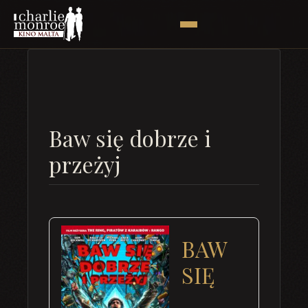
Baw się dobrze i
przeżyj
BAW
SIĘ