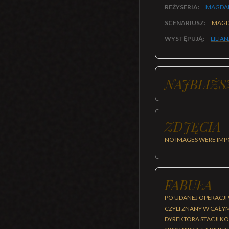
REŻYSERIA:
MAGDAL
SCENARIUSZ:
MAGD
WYSTĘPUJĄ:
LILIA
NAJBLIŻS
ZDJĘCIA
NO IMAGES WERE IMP
FABUŁA
PO UDANEJ OPERACJI 
CZYLI ZNANY W CAŁY
DYREKTORA STACJI K