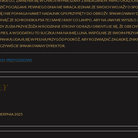
KIEGO, ZAMIENIA SIĘ W CHAOS WYMIESZANY Z BAŁAGANEM. MIMO OKAZJON
DZIĆ POCIĄGAMI. PEWNEGO DNIA NIE WRACA JEDNAK ZE SWOICH WOJAŻY O SPO
IĘ I NIE POMAGA NAWET NADAJNIK GPS PRZYPIĘTY DO OBROŻY. SPANIKOWANY
ĄĆ ZE SCHRONISKA PSA TEJ SAMEJ RASY CO LAMPO, ABY NA JAW NIE WYSZŁO 
Y ZUZIA PRZYJEŻDŻA W RODZINNE STRONY OD RAZU ORIENTUJE SIĘ, ŻE OBECNY
 PIES, A W DODATKU TO SUCZKA I MA NA IMIĘ LUNA. WSPÓLNIE ZE SWOIM PRZYJ
NKĄ UDAJĄ SIĘ W PEŁNĄ PRZYGÓD PODRÓŻ, ABY ROZWIĄZAĆ ZAGADKĘ ZNIKN
 OCZYWIŚCIE SPANIKOWANY DYREKTOR.
JNY
,
PRZYGODOWY
ŁY
SIERPNIA 2025