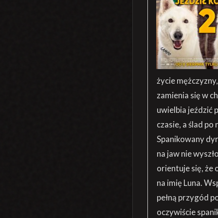
życie mężczyzny,
zamienia się w 
uwielbia jeździć
czasie, a ślad p
Spanikowany dyre
na jaw nie wyszł
orientuje się, że
na imię Luna. Ws
pełną przygód po
oczywiście span