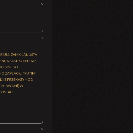
ERIUM. ZAMKNĄŁ USTA
ENI, A SAM PUTIN STAŁ
ZPIECZNEGO
O ZAPŁACIŁ. "PUTIN"
ALNE PRZEKAZY – OD
CH I WOJNĘ W
POSTACI