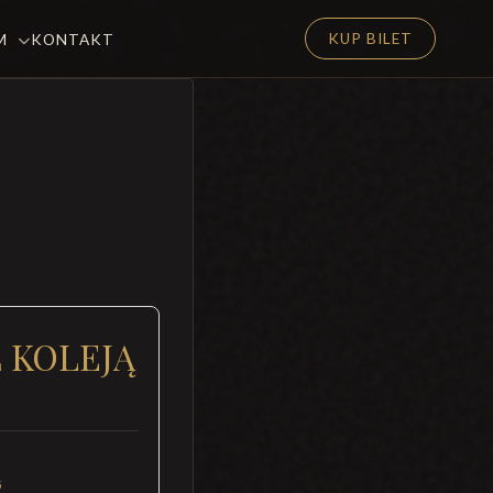
KUP BILET
EM
KONTAKT
Ł KOLEJĄ
5