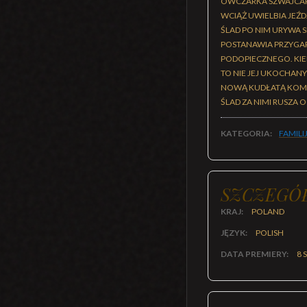
OWCZARKA SZWAJCARS
WCIĄŻ UWIELBIA JEŹ
ŚLAD PO NIM URYWA S
POSTANAWIA PRZYGARN
PODOPIECZNEGO. KIED
TO NIE JEJ UKOCHANY
NOWĄ KUDŁATĄ KOMPA
ŚLAD ZA NIMI RUSZA
KATEGORIA:
FAMILI
SZCZEGÓ
KRAJ:
POLAND
JĘZYK:
POLISH
DATA PREMIERY:
8 