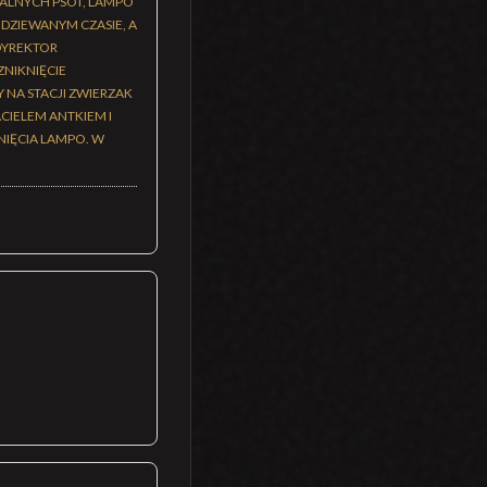
ALNYCH PSOT, LAMPO
DZIEWANYM CZASIE, A
 DYREKTOR
ZNIKNIĘCIE
 NA STACJI ZWIERZAK
ACIELEM ANTKIEM I
IĘCIA LAMPO. W