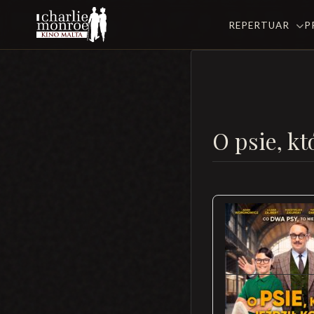
REPERTUAR
P
O psie, kt