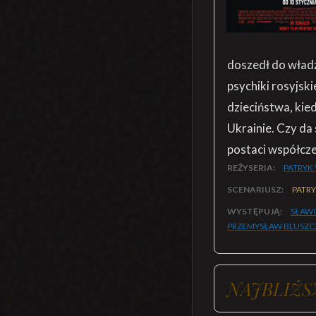
doszedł do władzy
psychiki rosyjsk
dzieciństwa, kie
Ukrainie. Czy da
postaci współcze
REŻYSERIA:
PATRYK
SCENARIUSZ:
PATR
WYSTĘPUJĄ:
SŁAW
PRZEMYSŁAW BLUSZC
NAJBLIŻS