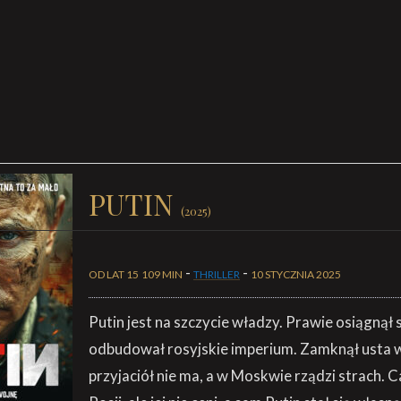
PUTIN
(2025)
-
-
OD LAT 15
109 MIN
THRILLER
10 STYCZNIA 2025
Putin jest na szczycie władzy. Prawie osiągnął 
odbudował rosyjskie imperium. Zamknął usta
przyjaciół nie ma, a w Moskwie rządzi strach. Ca