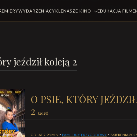
REMIERY
WYDARZENIA
CYKLE
NASZE KINO
EDUKACJA FILM
óry jeździł koleją 2
O PSIE, KTÓRY JEŹDZI
2
(2025)
-
-
OD LAT 7
93 MIN
FAMILIJNY
,
PRZYGODOWY
8 SIERPNIA 202