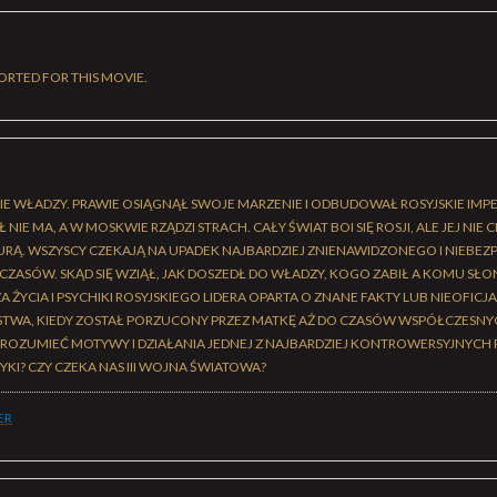
ORTED FOR THIS MOVIE.
CIE WŁADZY. PRAWIE OSIĄGNĄŁ SWOJE MARZENIE I ODBUDOWAŁ ROSYJSKIE IMP
IE MA, A W MOSKWIE RZĄDZI STRACH. CAŁY ŚWIAT BOI SIĘ ROSJI, ALE JEJ NIE C
URĄ. WSZYSCY CZEKAJĄ NA UPADEK NAJBARDZIEJ ZNIENAWIDZONEGO I NIEBE
ZASÓW. SKĄD SIĘ WZIĄŁ, JAK DOSZEDŁ DO WŁADZY, KOGO ZABIŁ A KOMU SŁON
 ŻYCIA I PSYCHIKI ROSYJSKIEGO LIDERA OPARTA O ZNANE FAKTY LUB NIEOFICJ
TWA, KIEDY ZOSTAŁ PORZUCONY PRZEZ MATKĘ AŻ DO CZASÓW WSPÓŁCZESNY
Ę ZROZUMIEĆ MOTYWY I DZIAŁANIA JEDNEJ Z NAJBARDZIEJ KONTROWERSYJNYCH 
KI? CZY CZEKA NAS III WOJNA ŚWIATOWA?
ER