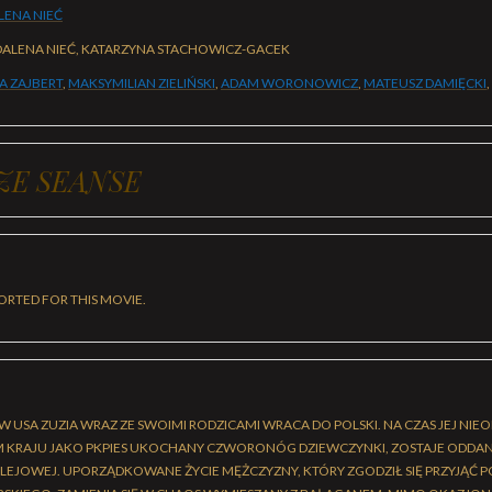
ENA NIEĆ
ALENA NIEĆ, KATARZYNA STACHOWICZ-GACEK
NA ZAJBERT
,
MAKSYMILIAN ZIELIŃSKI
,
ADAM WORONOWICZ
,
MATEUSZ DAMIĘCKI
,
ZE SEANSE
ORTED FOR THIS MOVIE.
W USA ZUZIA WRAZ ZE SWOIMI RODZICAMI WRACA DO POLSKI. NA CZAS JEJ NI
M KRAJU JAKO PKPIES UKOCHANY CZWORONÓG DZIEWCZYNKI, ZOSTAJE ODDAN
OLEJOWEJ. UPORZĄDKOWANE ŻYCIE MĘŻCZYZNY, KTÓRY ZGODZIŁ SIĘ PRZYJĄĆ 