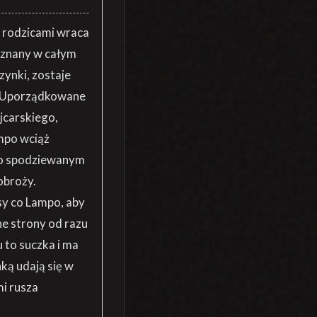
i rodzicami wraca
i znany w całym
ynki, zostaje
j. Uporządkowane
jcarskiego,
mpo wciąż
y o spodziewanym
obroży.
sy co Lampo, aby
ne strony od razu
u to suczka i ma
ką udają się w
mi rusza