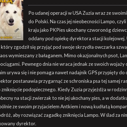
Po udanej operacji w USA Zuzia wraz ze swoim
do Polski. Na czas jej nieobecności Lampo, czyl
kraju jako PKPies ukochany czworonóg dziewcz
oddany pod opiekę dyrektora stacji kolejowe
 który zgodził się przyjąć pod swoje skrzydła owczarka szwa
chaos wymieszany z bałaganem. Mimo okazjonalnych psot, La
 pociągami. Pewnego dnia nie wraca jednak ze swoich wojaż
o nim urywa się i nie pomaga nawet nadajnik GPS przypięty do 
ktor postanawia przygarnąć ze schroniska psa tej samej ra
o zniknięcie podopiecznego. Kiedy Zuzia przyjeżdża w rodzin
 obecny na stacji zwierzak to nie jej ukochany pies, a w dodatk
pólnie ze swoim przyjacielem Antkiem i nową kudłatą kompan
dróż, aby rozwiązać zagadkę zniknięcia Lampo. W ślad za ni
ikowany dyrektor.