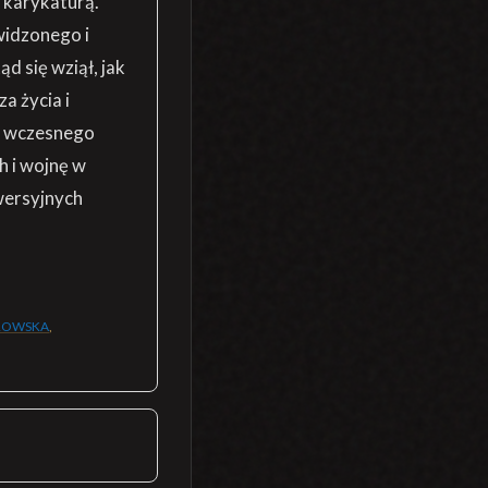
ną karykaturą.
widzonego i
d się wziął, jak
a życia i
od wczesnego
h i wojnę w
owersyjnych
RŁOWSKA
,