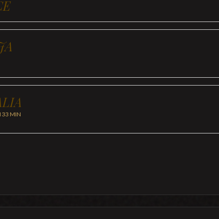
CE
JA
LIA
H 33 MIN