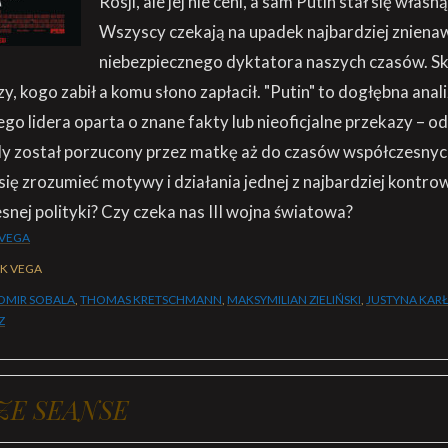
Rosji, ale jej nie ceni, a sam Putin stał się włas
Wszyscy czekają na upadek najbardziej zniena
niebezpiecznego dyktatora naszych czasów. Ską
, kogo zabił a komu słono zapłacił. "Putin" to dogłębna analiz
iego lidera oparta o znane fakty lub nieoficjalne przekazy – 
dy został porzucony przez matkę aż do czasów współczesnyc
 się zrozumieć motywy i działania jednej z najbardziej kontr
snej polityki? Czy czeka nas III wojna światowa?
 VEGA
YK VEGA
OMIR SOBALA
,
THOMAS KRETSCHMANN
,
MAKSYMILIAN ZIELIŃSKI
,
JUSTYNA KA
Z
ZE SEANSE