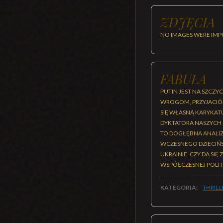
ZDJĘCIA
NO IMAGES WERE IMP
FABUŁA
PUTIN JEST NA SZCZY
WROGOM, PRZYJACIÓŁ N
SIĘ WŁASNĄ KARYKAT
DYKTATORA NASZYCH C
TO DOGŁĘBNA ANALIZA
WCZESNEGO DZIECIŃS
UKRAINIE. CZY DA SI
WSPÓŁCZESNEJ POLITY
KATEGORIA:
THRILL