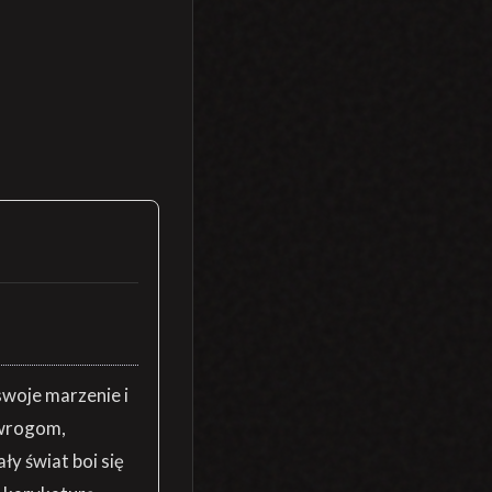
swoje marzenie i
 wrogom,
ły świat boi się