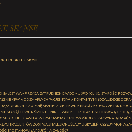
I
ZE SEANSE
ORTED FOR THIS MOVIE.
IA JEST WAMPIRZYCĄ. ZATRUDNIENIE W DOMU SPOKOJNEJ STAROŚCI POZWALA 
ŻENIE KRWIĄ OD ZMARŁYCH PACJENTÓW, A KONTAKTY MIĘDZYLUDZKIE OGRA
JĄ SENIORAMI. CZUJE SIĘ BEZPIECZNIE I PEWNIE MOGŁABY JESZCZE TAK DŁ
 NIE STANĄŁ PEWIEN ŚMIERTELNIK – CZAREK. CHŁOPAK JEST PIERWSZĄ OSOBĄ
IKOMU GO NIE UJAWNIA. W TYM SAMYM CZASIE W OŚRODKU ZACZYNAJĄ DZIAĆ S
MARŁYCH PACJENTÓW ZOSTAJĄ ZNALEZIONE ŚLADY UGRYZIEŃ. CZYŻBY MONIA Z
CI I POSTANOWIŁA PÓJŚĆ NA CAŁOŚĆ?