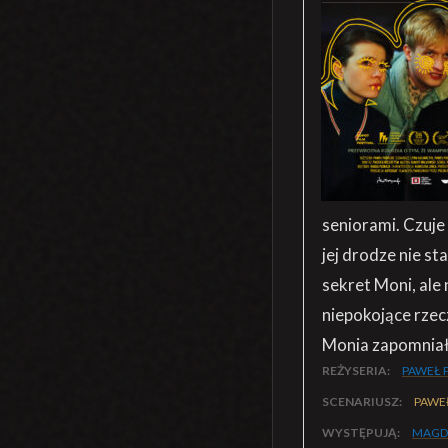
seniorami. Czuje
jej drodze nie s
sekret Moni, ale
niepokojące rzec
Monia zapomniała
REŻYSERIA:
PAWEŁ 
SCENARIUSZ:
PAWE
WYSTĘPUJĄ:
MAGD