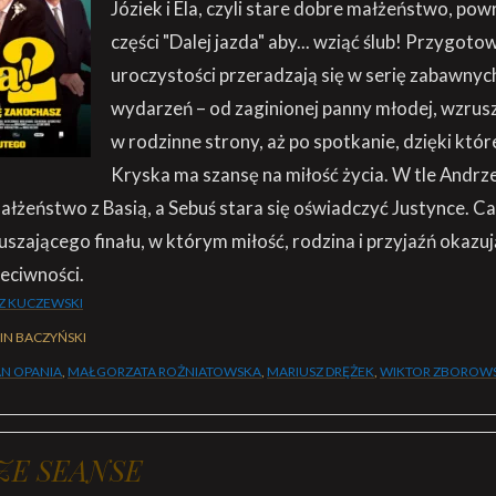
Józiek i Ela, czyli stare dobre małżeństwo, pow
części "Dalej jazda" aby... wziąć ślub! Przygoto
uroczystości przeradzają się w serię zabawnyc
wydarzeń – od zaginionej panny młodej, wzrus
w rodzinne strony, aż po spotkanie, dzięki któ
Kryska ma szansę na miłość życia. W tle Andrze
łżeństwo z Basią, a Sebuś stara się oświadczyć Justynce. Cał
szającego finału, w którym miłość, rodzina i przyjaźń okazują
zeciwności.
Z KUCZEWSKI
IN BACZYŃSKI
N OPANIA
,
MAŁGORZATA ROŻNIATOWSKA
,
MARIUSZ DRĘŻEK
,
WIKTOR ZBOROWS
ZE SEANSE