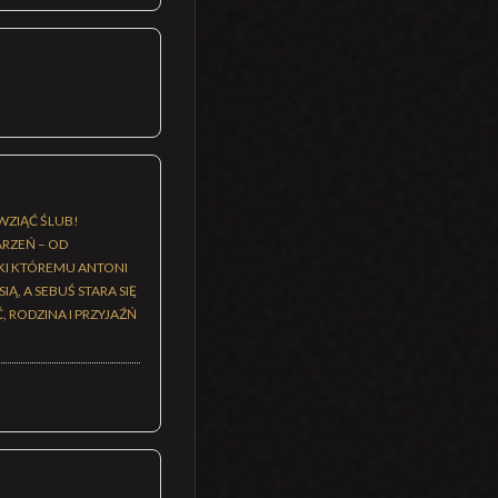
 WZIĄĆ ŚLUB!
RZEŃ – OD
ĘKI KTÓREMU ANTONI
, A SEBUŚ STARA SIĘ
 RODZINA I PRZYJAŹŃ