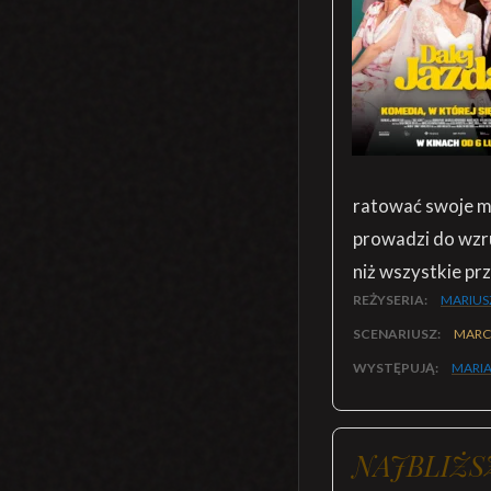
ratować swoje ma
prowadzi do wzru
niż wszystkie pr
REŻYSERIA:
MARIUS
SCENARIUSZ:
MARC
WYSTĘPUJĄ:
MARIA
NAJBLIŻS