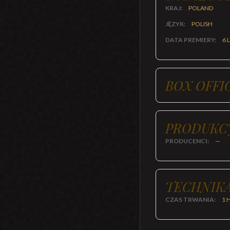
KRAJ:
POLAND
JĘZYK:
POLISH
DATA PREMIERY:
6 
BOX OFFI
PRODUKC
PRODUCENCI:
—
TECHNIKA
CZAS TRWANIA:
1 