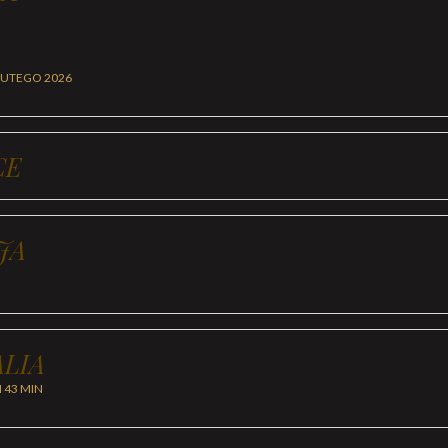
LUTEGO 2026
CE
JA
LIA
H 43 MIN