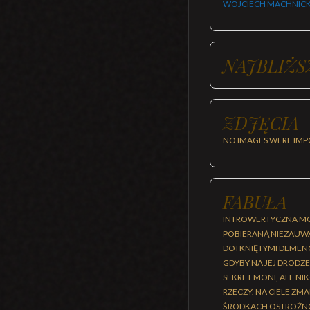
WOJCIECH MACHNICK
NAJBLIŻS
ZDJĘCIA
NO IMAGES WERE IMP
FABUŁA
INTROWERTYCZNA MON
POBIERANĄ NIEZAUWA
DOTKNIĘTYMI DEMENC
GDYBY NA JEJ DRODZE
SEKRET MONI, ALE N
RZECZY. NA CIELE Z
ŚRODKACH OSTROŻNOŚ