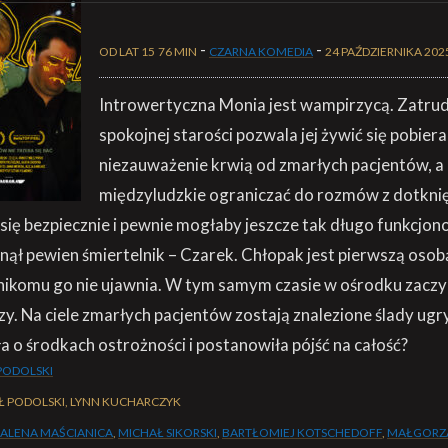
-
-
OD LAT 15
76 MIN
CZARNA KOMEDIA
24 PAŹDZIERNIKA 202
Introwertyczna Monia jest wampirzycą. Zatru
spokojnej starości pozwala jej żywić się pobier
niezauważenie krwią od zmarłych pacjentów, a
międzyludzkie ograniczać do rozmów z dotkni
 się bezpiecznie i pewnie mogłaby jeszcze tak długo funkcjo
tanął pewien śmiertelnik – Czarek. Chłopak jest pierwszą oso
 nikomu go nie ujawnia. W tym samym czasie w ośrodku zaczyn
zy. Na ciele zmarłych pacjentów zostają znalezione ślady ugr
 o środkach ostrożności i postanowiła pójść na całość?
PODOLSKI
Ł PODOLSKI, LYNN KUCHARCZYK
ALENA MAŚCIANICA
,
MICHAŁ SIKORSKI
,
BARTŁOMIEJ KOTSCHEDOFF
,
MAŁGORZA