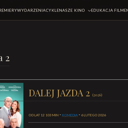
REMIERY
WYDARZENIA
CYKLE
NASZE KINO
EDUKACJA FILM
a 2
DALEJ JAZDA 2
(2026)
-
-
OD LAT 12
103 MIN
KOMEDIA
6 LUTEGO 2026