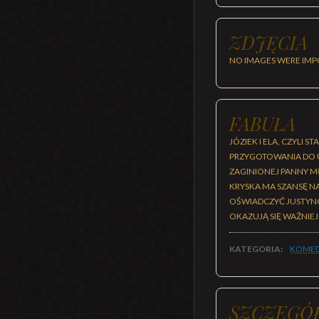
ZDJĘCIA
NO IMAGES WERE IMP
FABUŁA
JÓZIEK I ELA, CZYLI 
PRZYGOTOWANIA DO U
ZAGINIONEJ PANNY M
KRYSKA MA SZANSĘ NA
OŚWIADCZYĆ JUSTYNC
OKAZUJĄ SIĘ WAŻNIEJ
KATEGORIA:
KOMED
SZCZEGÓ