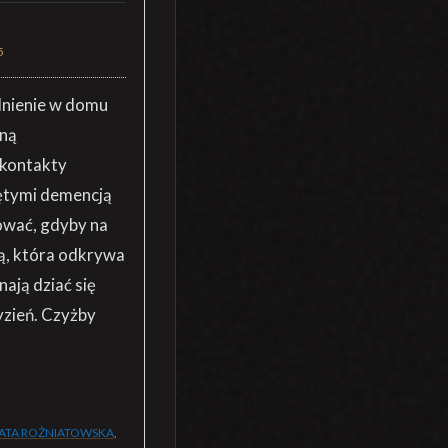
5
dnienie w domu
aną
 kontakty
ętymi demencją
nować, gdyby na
bą, która odkrywa
ają dziać się
yzień. Czyżby
TA ROŻNIATOWSKA
,