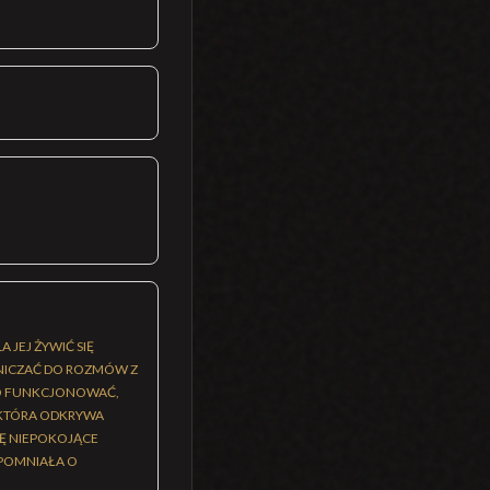
JEJ ŻYWIĆ SIĘ
NICZAĆ DO ROZMÓW Z
UGO FUNKCJONOWAĆ,
, KTÓRA ODKRYWA
IĘ NIEPOKOJĄCE
APOMNIAŁA O