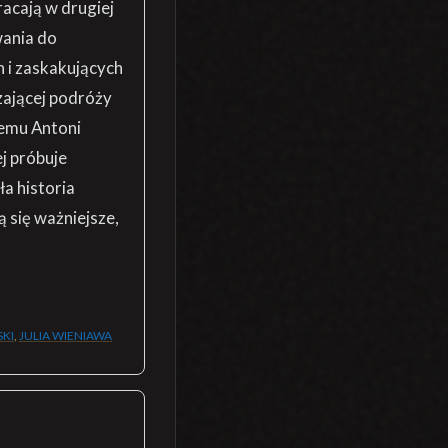
racają w drugiej
wania do
h i zaskakujących
zającej podróży
remu Antoni
j próbuje
a historia
 się ważniejsze,
KI
,
JULIA WIENIAWA