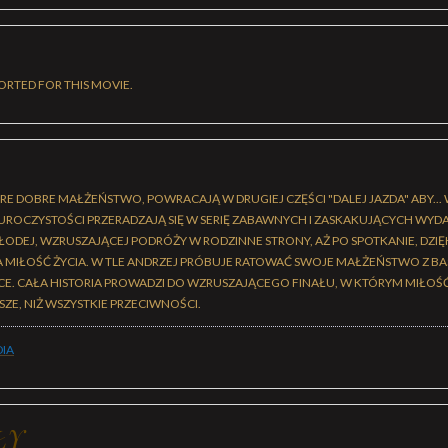
ORTED FOR THIS MOVIE.
STARE DOBRE MAŁŻEŃSTWO, POWRACAJĄ W DRUGIEJ CZĘŚCI "DALEJ JAZDA" ABY...
ROCZYSTOŚCI PRZERADZAJĄ SIĘ W SERIĘ ZABAWNYCH I ZASKAKUJĄCYCH WYDA
ŁODEJ, WZRUSZAJĄCEJ PODRÓŻY W RODZINNE STRONY, AŻ PO SPOTKANIE, DZI
 MIŁOŚĆ ŻYCIA. W TLE ANDRZEJ PRÓBUJE RATOWAĆ SWOJE MAŁŻEŃSTWO Z BASIĄ
E. CAŁA HISTORIA PROWADZI DO WZRUSZAJĄCEGO FINAŁU, W KTÓRYM MIŁOŚĆ,
SZE, NIŻ WSZYSTKIE PRZECIWNOŚCI.
IA
ŁY