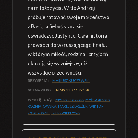
na miłość życia. W tle Andrzej
próbuje ratować swoje małżeństwo
z Basią, a Sebuś stara się
oświadczyć Justynce. Cała historia
prowadzi do wzruszającego finału,
w którym miłość, rodzina i przyjaźń
okazują się ważniejsze, niż
wszystkie przeciwności.
REŻYSERIA:
MARIUSZ KUCZEWSKI
SCENARIUSZ:
MARCIN BACZYŃSKI
WYSTĘPUJĄ:
MARIAN OPANIA
,
MAŁGORZATA
ROŻNIATOWSKA
,
MARIUSZ DRĘŻEK
,
WIKTOR
ZBOROWSKI
,
JULIA WIENIAWA