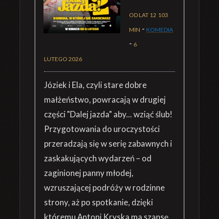
OD LAT 12
103
-
MIN
KOMEDIA
-
6
LUTEGO 2026
Józiek i Ela, czyli stare dobre
małżeństwo, powracają w drugiej
części "Dalej jazda" aby... wziąć ślub!
Przygotowania do uroczystości
przeradzają się w serię zabawnych i
zaskakujących wydarzeń – od
zaginionej panny młodej,
wzruszającej podróży w rodzinne
strony, aż po spotkanie, dzięki
któremu Antoni Kryska ma szansę