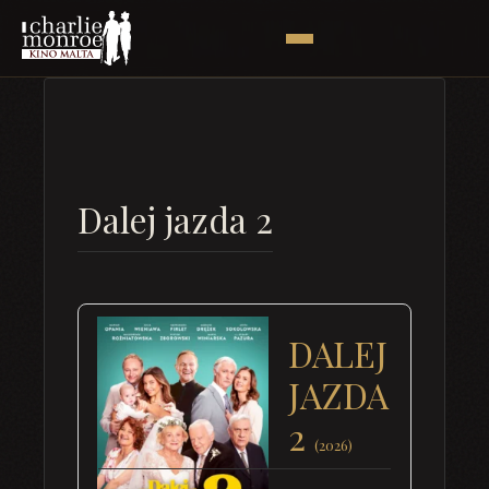
Dalej jazda 2
DALEJ
JAZDA
2
(2026)