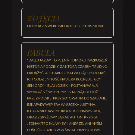
ZDJĘCIA
NO IMAGES WERE IMPORTED FOR THIS MOVIE.
FABUŁA
"DALEJ JAZDA" TO PEŁNA HUMORU I WZRUSZEŃ
HISTORIA RODZINY, ZA KTÓRĄ CZASEM TRUDNO
NADĄŻYĆ, ALE BARDZO ŁATWO JĄ POKOCHAĆ.
ICH CODZIENNOŚĆ NABIERA ROZPĘDU, GDY
SENIORZY – ELA I JÓZIEK – POSTANAWIAJĄ
WYBRAĆ SIĘ W SENTYMENTALNĄ PODRÓŻ
PRZEZ POLSKĘ. PRZYGOTOWANIA DO SZALONEJ
ESKAPADY WSPIERA WNUCZKA JUSTYNA,
KTÓRA NIEBAWEM URODZI ICH PRAWNUKA,
ORAZ ZGRYŹLIWY SĄSIAD ANTONI KRYSKA.
JEDNAK TROSKLIWY SYN ANDRZEJ ANI MYŚLI
PUŚCIĆ RODZICÓW W ŚWIAT. PRZEBOJOWI