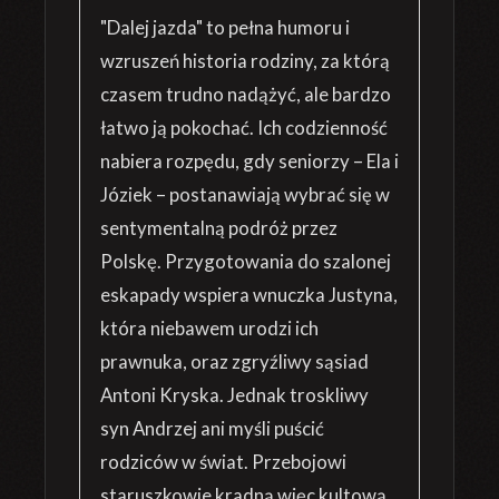
"Dalej jazda" to pełna humoru i
wzruszeń historia rodziny, za którą
czasem trudno nadążyć, ale bardzo
łatwo ją pokochać. Ich codzienność
nabiera rozpędu, gdy seniorzy – Ela i
Józiek – postanawiają wybrać się w
sentymentalną podróż przez
Polskę. Przygotowania do szalonej
eskapady wspiera wnuczka Justyna,
która niebawem urodzi ich
prawnuka, oraz zgryźliwy sąsiad
Antoni Kryska. Jednak troskliwy
syn Andrzej ani myśli puścić
rodziców w świat. Przebojowi
staruszkowie kradną więc kultową