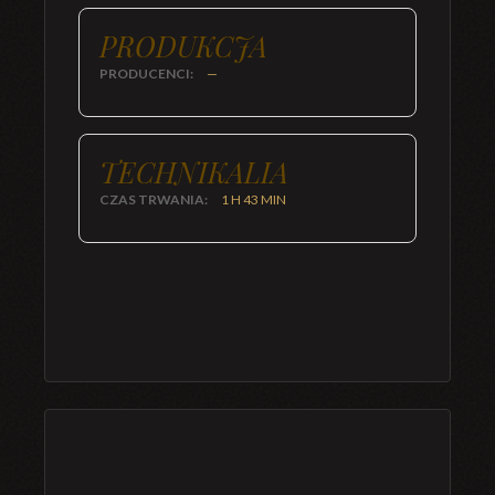
PRODUKCJA
PRODUCENCI:
—
TECHNIKALIA
CZAS TRWANIA:
1 H 43 MIN