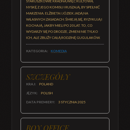
STARUSZKOWIE KRADNĄ WIĘC KULTOWĄ
NYSKĘ Z JEGO KOMISU I RUSZAJĄ, BY SPEŁNIĆ
MARZENIA. ELŻBIETA I JÓZIEK JADĄ NA
WŁASNYCH ZASADACH: ŚMIEJĄ SIĘ, RYZYKUJĄ I
KOCHAJĄ, JAKBY MIELI PO 20 LAT. TO, CO
WYDARZY SIĘ PO DRODZE, ZMIENI NIE TYLKO
ICH, ALE ZBLIŻY CAŁĄ RODZINĘ GUGULAKÓW.
KATEGORIA:
KOMEDIA
SZCZEGÓŁY
KRAJ:
POLAND
JĘZYK:
POLISH
DATA PREMIERY:
3 STYCZNIA 2025
BOX OFFICE