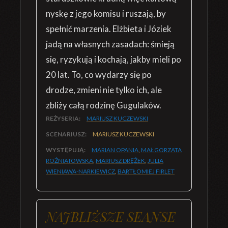
nyskę z jego komisu i ruszają, by
spełnić marzenia. Elżbieta i Józiek
jadą na własnych zasadach: śmieją
się, ryzykują i kochają, jakby mieli po
20 lat. To, co wydarzy się po
drodze, zmieni nie tylko ich, ale
zbliży całą rodzinę Gugulaków.
REŻYSERIA:
MARIUSZ KUCZEWSKI
SCENARIUSZ:
MARIUSZ KUCZEWSKI
WYSTĘPUJĄ:
MARIAN OPANIA
,
MAŁGORZATA
ROŻNIATOWSKA
,
MARIUSZ DRĘŻEK
,
JULIA
WIENIAWA-NARKIEWICZ
,
BARTŁOMIEJ FIRLET
NAJBLIŻSZE SEANSE