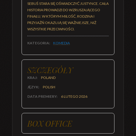
SEBUŚ STARA SIĘ OŚWIADCZYĆ JUSTYNCE. CAŁA
HISTORIA PROWADZI DO WZRUSZAJĄCEGO
FINAŁU, W KTÓRYM MIŁOŚĆ, RODZINA I
PRZYJAŹŃ OKAZUJĄ SIĘ WAŻNIEJSZE, NIŻ
WSZYSTKIE PRZECIWNOŚCI.
KATEGORIA:
KOMEDIA
SZCZEGÓŁY
KRAJ:
POLAND
JĘZYK:
POLISH
DATA PREMIERY:
6 LUTEGO 2026
BOX OFFICE