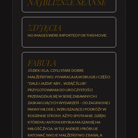
NAJBLIŻSZE SEANSE
ZDJĘCIA
NO IMAGES WERE IMPORTED FOR THIS MOVIE.
FABUŁA
JÓZIEK I ELA, CZYLI STARE DOBRE
MAŁŻEŃSTWO, POWRACAJĄ W DRUGIEJ CZĘŚCI
"DALEJ JAZDA" ABY... WZIĄĆ ŚLUB!
PRZYGOTOWANIA DO UROCZYSTOŚCI
PRZERADZAJĄ SIĘ W SERIĘ ZABAWNYCH I
ZASKAKUJĄCYCH WYDARZEŃ – OD ZAGINIONEJ
PANNY MŁODEJ, WZRUSZAJĄCEJ PODRÓŻY W
RODZINNE STRONY, AŻ PO SPOTKANIE, DZIĘKI
KTÓREMU ANTONI KRYSKA MA SZANSĘ NA
MIŁOŚĆ ŻYCIA. W TLE ANDRZEJ PRÓBUJE
RATOWAĆ SWOJE MAŁŻEŃSTWO Z BASIĄ, A