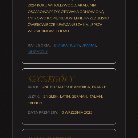
2024 ROKU W HOLLYWOOD. AKADEMIA
OSCAROWA PRZYGOTOWAŁA ODNOWIONĄ
CYFROWO KOPIĘ NIEDOSTĘPNEJ PRZEZ BLISKO
ĆWIERĆWIECZE I UWAŻANEJ ZA NAJLEPSZĄ
WERSJI KINOWEJ FILMU.
KATEGORIA:
BIOGRAFICZNY
,
DRAMAT
,
MUZYCZNY
SZCZEGÓŁY
KRAJ:
UNITED STATES OF AMERICA, FRANCE
JĘZYK:
ENGLISH, LATIN, GERMAN, ITALIAN,
FRENCH
DATA PREMIERY:
3 WRZEŚNIA 2025