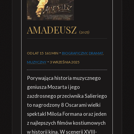
AMADEUSZ
(2025)
-
OD LAT 15
161 MIN
BIOGRAFICZNY
,
DRAMAT
,
-
MUZYCZNY
3 WRZEŚNIA 2025
Porywająca historia muzycznego
geniusza Mozarta i jego
zazdrosnego przeciwnika Salieriego
to nagrodzony 8 Oscarami wielki
spektakl Miloša Formana oraz jeden
z najlepszych filmów kostiumowych
w historii kina. W scenerii XVIII-