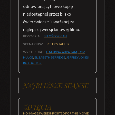
odnowioną cyfrowo kopię
niedostępnej przez blisko
ćwierćwiecze i uważanej za
najlepszą wersji kinowej filmu.
REŻYSERIA:
MILOŠ FORMAN
SCENARIUSZ:
PETER SHAFFER
WYSTĘPUJĄ:
F. MURRAY ABRAHAM
,
TOM
HULCE
,
ELIZABETH BERRIDGE
,
JEFFREY JONES
,
ROY DOTRICE
NAJBLIŻSZE SEANSE
ZDJĘCIA
NO IMAGES WERE IMPORTED FOR THIS MOVIE.