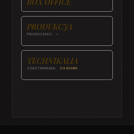
BOX OFFICE
PRODUKCJA
PRODUCENCI:
—
TECHNIKALIA
CZAS TRWANIA:
2 H 41 MIN