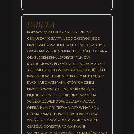
FABUŁA
PORYWAJĄCA HISTORIA MUZYCZNEGO
GENIUSZA MOZARTA I JEGO ZAZDROSNEGO
PRZECIWNIKA SALIERIEGO TO NAGRODZONY 8
OSCARAMI WIELKI SPEKTAKL MILOŠA FORMANA
ORAZ JEDEN Z NAJLEPSZYCH FILMÓW
KOSTIUMOWYCH W HISTORII KINA. W SCENERII
XVIII-WIECZNEGO WIEDNIA ROZEGRA SIĘ PEŁEN
PASJI, GNIEWU I UNIESIEŃ POJEDYNEK MIĘDZY
DWOMA BOHATERAMI, KTÓRYCH DZIELI
PRAWIE WSZYSTKO – POZA MIŁOŚCIĄ DO
PIĘKNEJ MUZYKI. EPICKIE KINO, WYBITNA
ŚCIEŻKA DŹWIĘKOWA, OSZAŁAMIAJĄCA
OPERA, HUMOR I TRZYMAJĄCY W NAPIĘCIU
DRAMAT: "AMADEUSZ" TO WIDOWISKO NA
WSZYSTKIE CZASY – I WIDOWISKO WSZECH
CZASÓW. ODRESTAUROWANY W 4K
"AMADEUSZ" MIAŁ SWOJĄ REPREMIERĘ W MAJU