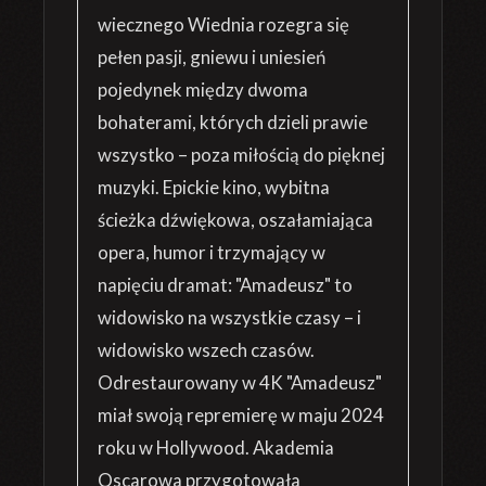
wiecznego Wiednia rozegra się
pełen pasji, gniewu i uniesień
pojedynek między dwoma
bohaterami, których dzieli prawie
wszystko – poza miłością do pięknej
muzyki. Epickie kino, wybitna
ścieżka dźwiękowa, oszałamiająca
opera, humor i trzymający w
napięciu dramat: "Amadeusz" to
widowisko na wszystkie czasy – i
widowisko wszech czasów.
Odrestaurowany w 4K "Amadeusz"
miał swoją repremierę w maju 2024
roku w Hollywood. Akademia
Oscarowa przygotowała