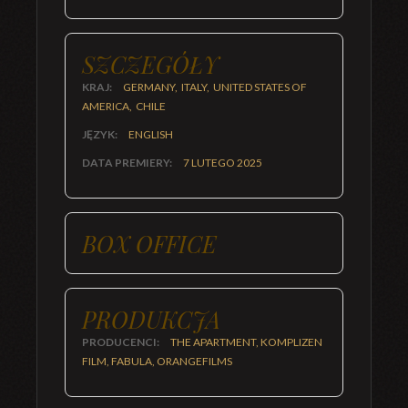
SZCZEGÓŁY
KRAJ:
GERMANY, ITALY, UNITED STATES OF
AMERICA, CHILE
JĘZYK:
ENGLISH
DATA PREMIERY:
7 LUTEGO 2025
BOX OFFICE
PRODUKCJA
PRODUCENCI:
THE APARTMENT, KOMPLIZEN
FILM, FABULA, ORANGEFILMS