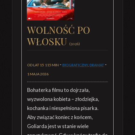
WOLNOŚĆ PO
WŁOSKU
(2026)
-
-
OD LAT 15
115 MIN
BIOGRAFICZNY
,
DRAMAT
1 MAJA 2026
Bohaterka filmu to dojrzała,
wyzwolona kobieta – złodziejka,
kochanka i niespełniona pisarka.
Aby związać koniec z końcem,
Goliarda jest w stanie wiele