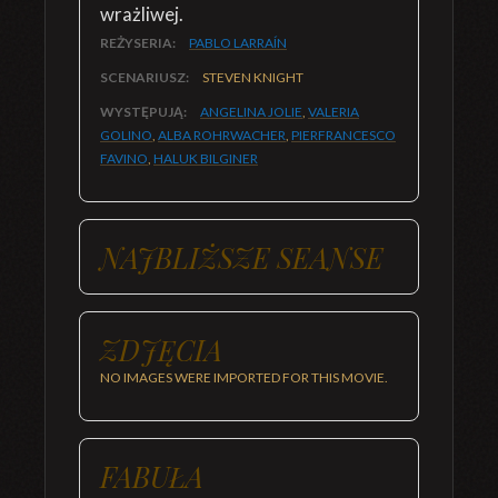
wrażliwej.
REŻYSERIA:
PABLO LARRAÍN
SCENARIUSZ:
STEVEN KNIGHT
WYSTĘPUJĄ:
ANGELINA JOLIE
,
VALERIA
GOLINO
,
ALBA ROHRWACHER
,
PIERFRANCESCO
FAVINO
,
HALUK BILGINER
NAJBLIŻSZE SEANSE
ZDJĘCIA
NO IMAGES WERE IMPORTED FOR THIS MOVIE.
FABUŁA