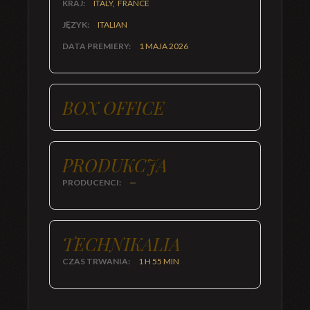
KRAJ:
ITALY, FRANCE
JĘZYK:
ITALIAN
DATA PREMIERY:
1 MAJA 2026
BOX OFFICE
PRODUKCJA
PRODUCENCI:
—
TECHNIKALIA
CZAS TRWANIA:
1 H 55 MIN