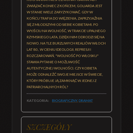
ZWIĄZAĆ KONIEC Z KOŃCEM, GOLIARDA JEST
W STANIE WIELE ZARYZYKOWAĆ. GDY W
KOŃCU TRAFIA DO WIĘZIENIA, ZAPRZYJAŹNIA
SIĘ Z MŁODSZYMI OD SIEBIE KOBIETAMI. PO
WYJŚCIU NA WOLNOŚĆ, W TRAKCIE UPALNEGO
RZYMSKIEGO LATA, DZIĘKI NIM ODRODZI SIĘ NA
NOWO. NA TLE BURZLIWYCH REALIÓW WŁOCH
LAT 80., W CIENIU IDEOLOGII, REPRESJI I
ROZCZAROWAŃ, "WOLNOŚĆ PO WŁOSKU"
STAWIA PYTANIE O MOŻLIWOŚĆ
AUTENTYCZNEJ WOLNOŚCI. CZY KOBIETA
MOŻE ODNALEŹĆ SWOJE MIEJSCE W ŚWIECIE,
KTÓRY PRÓBUJE JĄ ZAMKNĄĆ W JEDNEJ Z
PATRIARCHALNYCH RÓL?
KATEGORIA:
BIOGRAFICZNY
,
DRAMAT
SZCZEGÓŁY