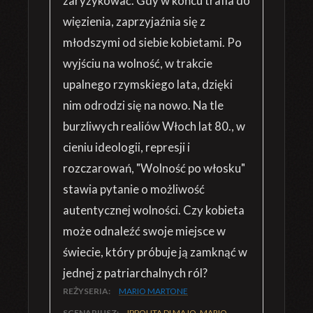
zaryzykować. Gdy w końcu trafia do
więzienia, zaprzyjaźnia się z
młodszymi od siebie kobietami. Po
wyjściu na wolność, w trakcie
upalnego rzymskiego lata, dzięki
nim odrodzi się na nowo. Na tle
burzliwych realiów Włoch lat 80., w
cieniu ideologii, represji i
rozczarowań, "Wolność po włosku"
stawia pytanie o możliwość
autentycznej wolności. Czy kobieta
może odnaleźć swoje miejsce w
świecie, który próbuje ją zamknąć w
jednej z patriarchalnych ról?
REŻYSERIA:
MARIO MARTONE
SCENARIUSZ:
IPPOLITA DI MAJO, MARIO