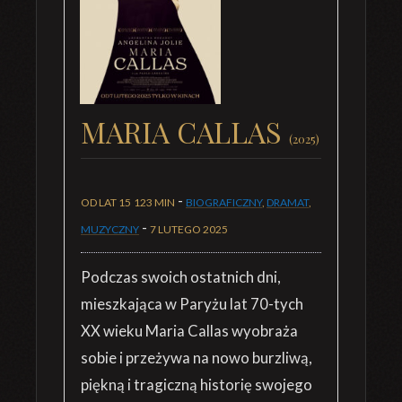
MARIA CALLAS
(2025)
-
OD LAT 15
123 MIN
BIOGRAFICZNY
,
DRAMAT
,
-
MUZYCZNY
7 LUTEGO 2025
Podczas swoich ostatnich dni,
mieszkająca w Paryżu lat 70-tych
XX wieku Maria Callas wyobraża
sobie i przeżywa na nowo burzliwą,
piękną i tragiczną historię swojego