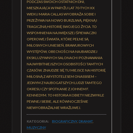
PODCZAS SWOICH OSTATNICH DNI,
MIESZKAJĄCA W PARYŻU LAT 70-TYCH XX
WIEKU MARIA CALLAS WYOBRAŻA SOBIE I
PRZEŻYWA NA NOWO BURZLIWĄ, PIĘKNĄ I
TRAGICZNĄ HISTORIĘ SWOJEGO ŻYCIA. TO
WSPOMNIENIA NAJWIĘKSZEJ ŚPIEWACZKI
OPEROWEJ ŚWIATA, KTÓRE PEŁNE SĄ
MIŁOSNYCH UNIESIEŃ, BRAWUROWYCH
WYSTĘPÓW, OBECNOŚCI NA NAJBARDZIEJ
EKSKLUZYWNYCH SALONACH I POZNAWANIA
NAJWYBITNIEJSZYCH OSOBISTOŚCI TAMTYCH
CZASÓW. ZNAJDZIE SIĘ TU MIEJSCE NA HISTORIĘ
MIŁOSNĄ Z ARYSTOTELESEM ONASSISEM –
JEDNYM Z NAJBOGATSZYCH LUDZI TAMTEGO
OKRESU CZY SPOTKANIE Z JOHNEM F.
KENNEDYM. TO HISTORIA KOBIETY NIEZWYKLE
PEWNEJ SIEBIE, ALE RÓWNOCZEŚNIE
NIEWYOBRAŻALNIE WRAŻLIWEJ.
KATEGORIA:
BIOGRAFICZNY
,
DRAMAT
,
MUZYCZNY