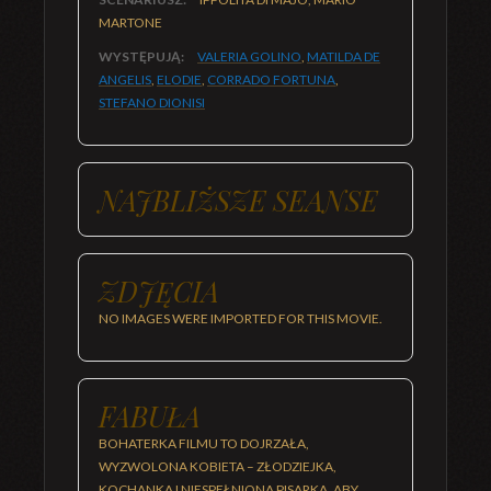
MARTONE
WYSTĘPUJĄ:
VALERIA GOLINO
,
MATILDA DE
ANGELIS
,
ELODIE
,
CORRADO FORTUNA
,
STEFANO DIONISI
NAJBLIŻSZE SEANSE
ZDJĘCIA
NO IMAGES WERE IMPORTED FOR THIS MOVIE.
FABUŁA
BOHATERKA FILMU TO DOJRZAŁA,
WYZWOLONA KOBIETA – ZŁODZIEJKA,
KOCHANKA I NIESPEŁNIONA PISARKA. ABY