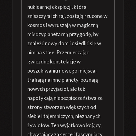
nuklearnej eksplozji, która
zniszczyła ich raj, zostają rzucone w
kosmos i wyruszają w magiczną,
międzyplanetarną przygodę, by
znaleźć nowy dom i osiedlić się w
nim na stałe. Przemierzając
gwiezdne konstelacje w
poszukiwaniu nowego miejsca,
trafiają na inne planety, poznają
nowych przyjaciół, ale też
napotykają niebezpieczeństwa ze
strony stworzeń większych od
siebie i tajemniczych, nieznanych
żywiołów. Ten wyjątkowo kojący,
chwytający za serce i fascynujący