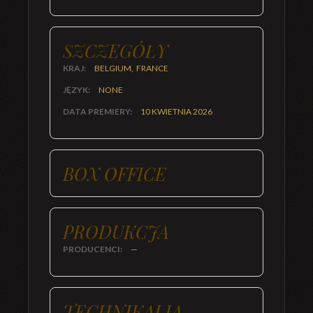
SZCZEGÓŁY
KRAJ:
BELGIUM, FRANCE
JĘZYK:
NONE
DATA PREMIERY:
10 KWIETNIA 2026
BOX OFFICE
PRODUKCJA
PRODUCENCI:
—
TECHNIKALIA