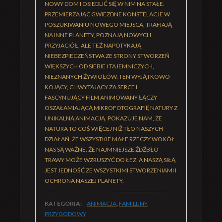
NOWY DOM I OSIEDLIĆ SIĘ W NIM NA STAŁE.
PRZEMIERZAJĄC GWIEZDNE KONSTELACJE W
POSZUKIWANIU NOWEGO MIEJSCA, TRAFIAJĄ
NA INNE PLANETY, POZNAJĄ NOWYCH
PRZYJACIÓŁ, ALE TEŻ NAPOTYKAJĄ
NIEBEZPIECZEŃSTWA ZE STRONY STWORZEŃ
WIĘKSZYCH OD SIEBIE I TAJEMNICZYCH,
NIEZNANYCH ŻYWIOŁÓW. TEN WYJĄTKOWO
KOJĄCY, CHWYTAJĄCY ZA SERCE I
FASCYNUJĄCY FILM ANIMOWANY ŁĄCZY
OSZAŁAMIAJĄCĄ MIKROFOTOGRAFIĘ NATURY Z
UNIKALNĄ ANIMACJĄ. POKAZUJE NAM, ŻE
NATURA TO COŚ WIĘCEJ NIŻ TŁO NASZYCH
DZIAŁAŃ, ŻE WSZYSTKIE MAŁE RZECZY WOKÓŁ
NAS SĄ WAŻNE, ŻE NAJMNIEJSZE ŹDŹBŁO
TRAWY MOŻE WZRUSZYĆ DO ŁEZ, A NASZĄ SIŁĄ
JEST JEDNOŚĆ ZE WSZYSTKIMI STWORZENIAMI I
OCHRONA NASZEJ PLANETY.
KATEGORIA:
ANIMACJA
,
FAMILIJNY
,
PRZYGODOWY