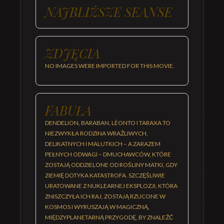
NAJBLIŻSZE SEANSE
ZDJĘCIA
NO IMAGES WERE IMPORTED FOR THIS MOVIE.
FABUŁA
DENDELION, BARABAN, LÉONTO I TARAXA TO
NIEZWYKŁA RODZINA WRAŻLIWYCH,
DELIKATNYCH I MALUTKICH – A ZARAZEM
PEŁNYCH ODWAGI – DMUCHAWCÓW, KTÓRE
ZOSTAJĄ ODDZIELONE OD ROŚLINY MATKI, GDY
ZIEMIĘ DOTYKA KATASTROFA. SZCZĘŚLIWIE
URATOWANE Z NUKLEARNEJ EKSPLOZJI, KTÓRA
ZNISZCZYŁA ICH RAJ, ZOSTAJĄ RZUCONE W
KOSMOS I WYRUSZAJĄ W MAGICZNĄ,
MIĘDZYPLANETARNĄ PRZYGODĘ, BY ZNALEŹĆ