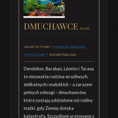
DMUCHAWCE
(2026)
-
OD LAT 10
77 MIN
ANIMACJA
,
FAMILIJNY
,
-
PRZYGODOWY
10 KWIETNIA 2026
Dendelion, Baraban, Léonto i Taraxa
to niezwykła rodzina wrażliwych,
delikatnych i malutkich – a zarazem
pełnych odwagi – dmuchawców,
które zostają oddzielone od rośliny
matki, gdy Ziemię dotyka
katastrofa. Szczęśliwie uratowane z