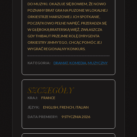
DO MUZYKI. OKAZUJE SIĘ BOWIEM, ŻE NOWO
POZNANY BRAT GRA NA PUZONIE W LOKALNEJ
ORKIESTRZE MARSZOWEJ. ICH SPOTKANIE,
POCZĄTKOWO PEŁNE NAPIĘĆ, PRZERADZA SIĘ
W GŁĘBOKĄ BRATERSKĄ WIĘŹ, ZWŁASZCZA
GDY THIBAUT PRZEJMIE ROLĘ DYRYGENTA
ORKIESTRY JIMMY’EGO, CHCĄC POMÓC JEJ
WYGRAĆ REGIONALNY KONKURS.
KATEGORIA:
DRAMAT
,
KOMEDIA
,
MUZYCZNY
SZCZEGÓŁY
KRAJ:
FRANCE
JĘZYK:
ENGLISH, FRENCH, ITALIAN
DATA PREMIERY:
9 STYCZNIA 2026