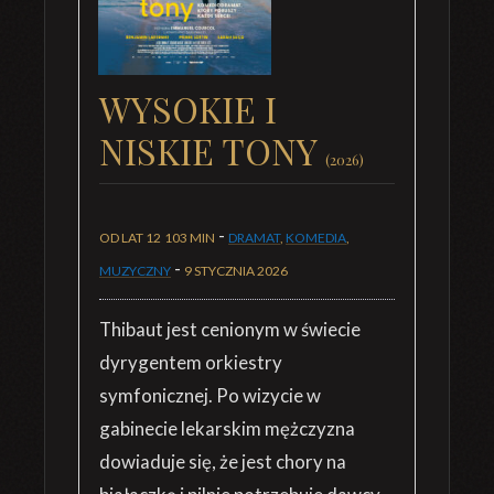
WYSOKIE I
NISKIE TONY
(2026)
-
OD LAT 12
103 MIN
DRAMAT
,
KOMEDIA
,
-
MUZYCZNY
9 STYCZNIA 2026
Thibaut jest cenionym w świecie
dyrygentem orkiestry
symfonicznej. Po wizycie w
gabinecie lekarskim mężczyzna
dowiaduje się, że jest chory na