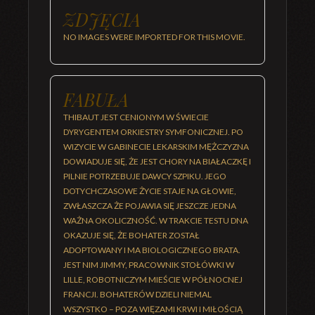
ZDJĘCIA
NO IMAGES WERE IMPORTED FOR THIS MOVIE.
FABUŁA
THIBAUT JEST CENIONYM W ŚWIECIE
DYRYGENTEM ORKIESTRY SYMFONICZNEJ. PO
WIZYCIE W GABINECIE LEKARSKIM MĘŻCZYZNA
DOWIADUJE SIĘ, ŻE JEST CHORY NA BIAŁACZKĘ I
PILNIE POTRZEBUJE DAWCY SZPIKU. JEGO
DOTYCHCZASOWE ŻYCIE STAJE NA GŁOWIE,
ZWŁASZCZA ŻE POJAWIA SIĘ JESZCZE JEDNA
WAŻNA OKOLICZNOŚĆ. W TRAKCIE TESTU DNA
OKAZUJE SIĘ, ŻE BOHATER ZOSTAŁ
ADOPTOWANY I MA BIOLOGICZNEGO BRATA.
JEST NIM JIMMY, PRACOWNIK STOŁÓWKI W
LILLE, ROBOTNICZYM MIEŚCIE W PÓŁNOCNEJ
FRANCJI. BOHATERÓW DZIELI NIEMAL
WSZYSTKO – POZA WIĘZAMI KRWI I MIŁOŚCIĄ