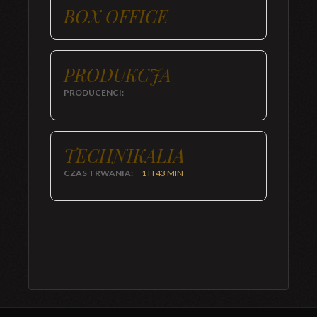
BOX OFFICE
PRODUKCJA
PRODUCENCI:
—
TECHNIKALIA
CZAS TRWANIA:
1 H 43 MIN