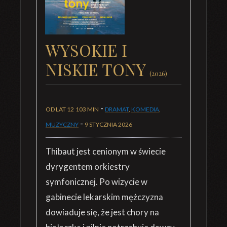
WYSOKIE I
NISKIE TONY
(2026)
-
OD LAT 12
103 MIN
DRAMAT
,
KOMEDIA
,
-
MUZYCZNY
9 STYCZNIA 2026
Thibaut jest cenionym w świecie
dyrygentem orkiestry
symfonicznej. Po wizycie w
gabinecie lekarskim mężczyzna
dowiaduje się, że jest chory na