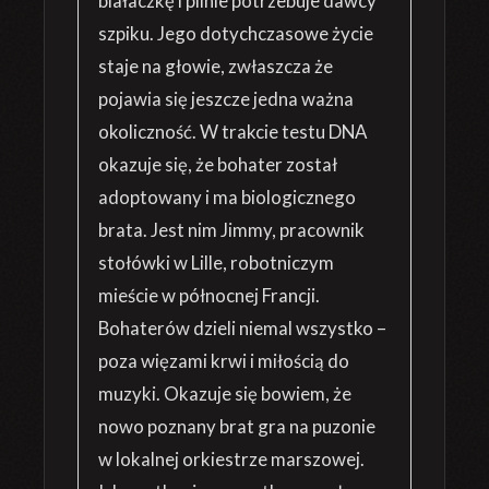
białaczkę i pilnie potrzebuje dawcy
szpiku. Jego dotychczasowe życie
staje na głowie, zwłaszcza że
pojawia się jeszcze jedna ważna
okoliczność. W trakcie testu DNA
okazuje się, że bohater został
adoptowany i ma biologicznego
brata. Jest nim Jimmy, pracownik
stołówki w Lille, robotniczym
mieście w północnej Francji.
Bohaterów dzieli niemal wszystko –
poza więzami krwi i miłością do
muzyki. Okazuje się bowiem, że
nowo poznany brat gra na puzonie
w lokalnej orkiestrze marszowej.