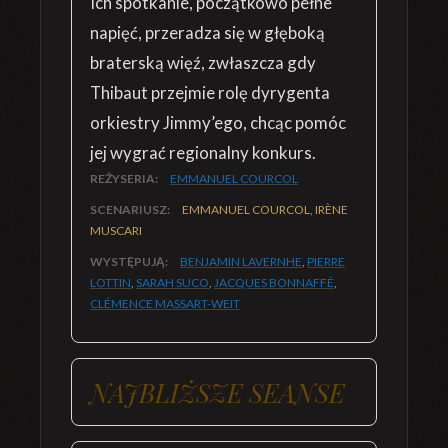
Ich spotkanie, początkowo pełne
napięć, przeradza się w głęboką
braterską więź, zwłaszcza gdy
Thibaut przejmie rolę dyrygenta
orkiestry Jimmy’ego, chcąc pomóc
jej wygrać regionalny konkurs.
REŻYSERIA:
EMMANUEL COURCOL
SCENARIUSZ:
EMMANUEL COURCOL, IRÈNE
MUSCARI
WYSTĘPUJĄ:
BENJAMIN LAVERNHE
,
PIERRE
LOTTIN
,
SARAH SUCO
,
JACQUES BONNAFFÉ
,
CLÉMENCE MASSART-WEIT
NAJBLIŻSZE SEANSE