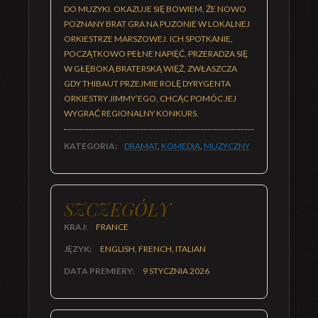
DO MUZYKI. OKAZUJE SIĘ BOWIEM, ŻE NOWO
POZNANY BRAT GRA NA PUZONIE W LOKALNEJ
ORKIESTRZE MARSZOWEJ. ICH SPOTKANIE,
POCZĄTKOWO PEŁNE NAPIĘĆ, PRZERADZA SIĘ
W GŁĘBOKĄ BRATERSKĄ WIĘŹ, ZWŁASZCZA
GDY THIBAUT PRZEJMIE ROLĘ DYRYGENTA
ORKIESTRY JIMMY’EGO, CHCĄC POMÓC JEJ
WYGRAĆ REGIONALNY KONKURS.
KATEGORIA:
DRAMAT
,
KOMEDIA
,
MUZYCZNY
SZCZEGÓŁY
KRAJ:
FRANCE
JĘZYK:
ENGLISH, FRENCH, ITALIAN
DATA PREMIERY:
9 STYCZNIA 2026